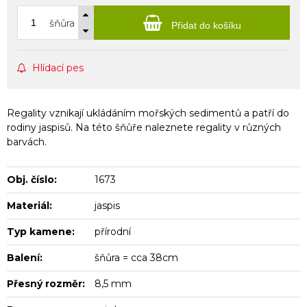
šňůra
Přidat do košíku
Hlídací pes
Regality vznikají ukládáním mořských sedimentů a patří do
rodiny jaspisů. Na této šňůře naleznete regality v různých
barvách.
Obj. číslo:
1673
Materiál:
jaspis
Typ kamene:
přírodní
Balení:
šňůra = cca 38cm
Přesný rozměr:
8,5 mm