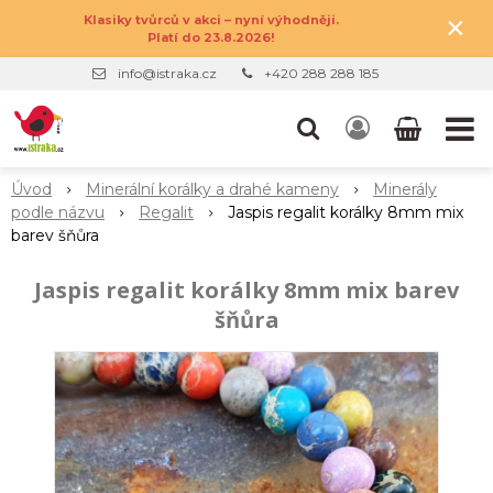
×
Klasiky tvůrců v akci – nyní výhodněji.
Platí do 23.8.2026!
info@istraka.cz
+420 288 288 185
Úvod
Minerální korálky a drahé kameny
Minerály
podle názvu
Regalit
Jaspis regalit korálky 8mm mix
barev šňůra
Jaspis regalit korálky 8mm mix barev
šňůra