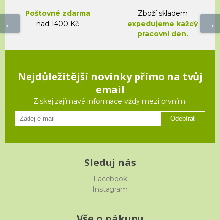
Poštovné zdarma
Zboží skladem
nad 1400 Kč
expedujeme každý
pracovní den.
Nejdůležitější novinky přímo na tvůj
email
Ziskej zajímavé informace vždy mezi prvními
Odebírat
Sleduj nás
Facebook
Instagram
Vše o nákupu