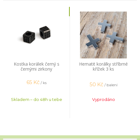
Kostka korálek černý s
Hematit korálky stříbrné
černými zirkony
křížek 3 ks
65
Kč
/ ks
50
Kč
/ balení
Skladem – do 48h u tebe
Vyprodáno