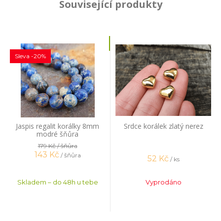
Související produkty
Sleva -20%
Jaspis regalit korálky 8mm
Srdce korálek zlatý nerez
modré šňůra
179 Kč
/ šňůra
143
Kč
/ šňůra
52
Kč
/ ks
Skladem – do 48h u tebe
Vyprodáno