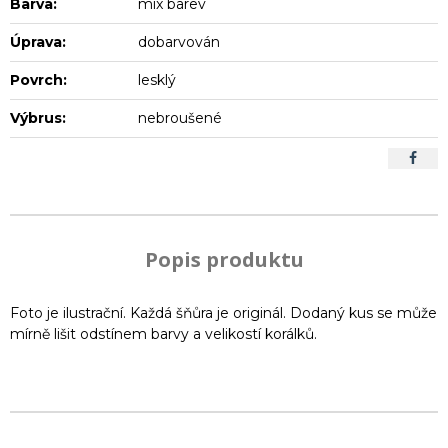
Barva:
mix barev
Úprava:
dobarvován
Povrch:
lesklý
Výbrus:
nebroušené
Popis produktu
Foto je ilustrační. Každá šňůra je originál. Dodaný kus se může
mírně lišit odstínem barvy a velikostí korálků.