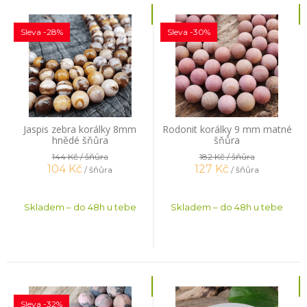
Sleva -28%
Sleva -30%
Jaspis zebra korálky 8mm
Rodonit korálky 9 mm matné
hnědé šňůra
šňůra
144 Kč
/ šňůra
182 Kč
/ šňůra
104
Kč
127
Kč
/ šňůra
/ šňůra
Skladem – do 48h u tebe
Skladem – do 48h u tebe
Sleva -32%