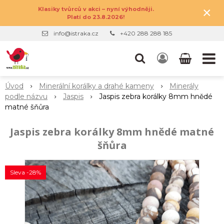
×
Klasiky tvůrců v akci – nyní výhodněji.
Platí do 23.8.2026!
info@istraka.cz
+420 288 288 185
Úvod
Minerální korálky a drahé kameny
Minerály
podle názvu
Jaspis
Jaspis zebra korálky 8mm hnědé
matné šňůra
Jaspis zebra korálky 8mm hnědé matné
šňůra
Sleva -28%