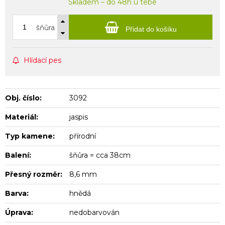
Skladem – do 48h u tebe
šňůra
Přidat do košíku
Hlídací pes
Obj. číslo:
3092
Materiál:
jaspis
Typ kamene:
přírodní
Balení:
šňůra = cca 38cm
Přesný rozměr:
8,6 mm
Barva:
hnědá
Úprava:
nedobarvován