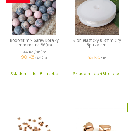
Rodonit mix barev korálky
Silon elastický 0,8mm čirý
8mm matné šňůra
špulka 8m
144 Kč
/ šňůra
98
Kč
45
Kč
/ šňůra
/ ks
Skladem – do 48h u tebe
Skladem – do 48h u tebe