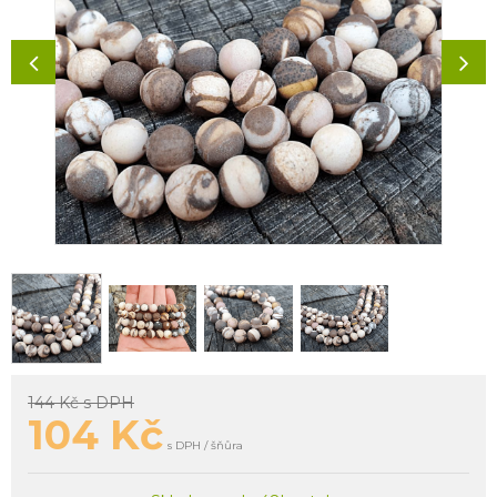
144 Kč
s DPH
104
Kč
s DPH / šňůra