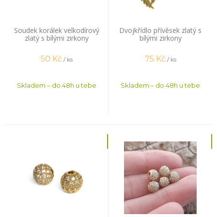
Soudek korálek velkodírový
Dvojkřídlo přívěsek zlatý s
zlatý s bílými zirkony
bílými zirkony
50
Kč
75
Kč
/ ks
/ ks
Skladem – do 48h u tebe
Skladem – do 48h u tebe