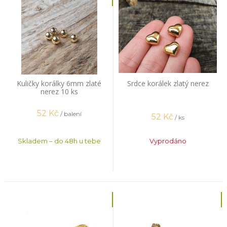
Kuličky korálky 6mm zlaté
Srdce korálek zlatý nerez
nerez 10 ks
52
Kč
/ balení
52
Kč
/ ks
Skladem – do 48h u tebe
Vyprodáno