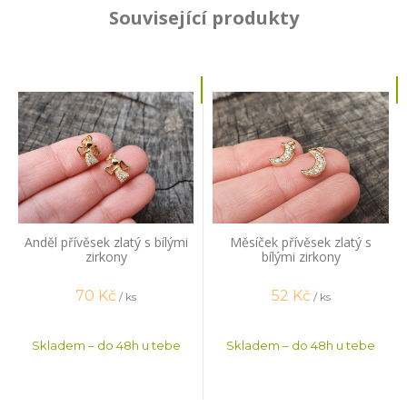
Související produkty
Anděl přívěsek zlatý s bílými
Měsíček přívěsek zlatý s
zirkony
bílými zirkony
70
Kč
52
Kč
/ ks
/ ks
Skladem – do 48h u tebe
Skladem – do 48h u tebe