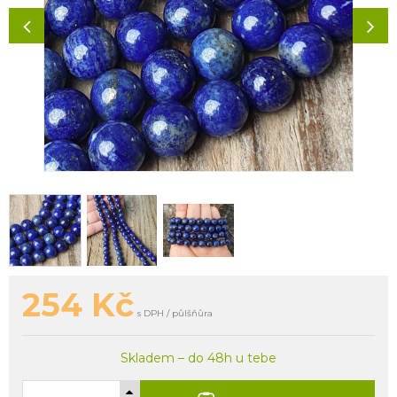
254
Kč
s DPH / půlšňůra
Skladem – do 48h u tebe