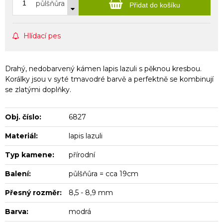
půlšňůra
Přidat do košíku
Hlídací pes
Drahý, nedobarvený kámen lapis lazuli s pěknou kresbou.
Korálky jsou v syté tmavodré barvě a perfektně se kombinují
se zlatými doplňky.
Obj. číslo:
6827
Materiál:
lapis lazuli
Typ kamene:
přírodní
Balení:
půlšňůra = cca 19cm
Přesný rozměr:
8,5 - 8,9 mm
Barva:
modrá