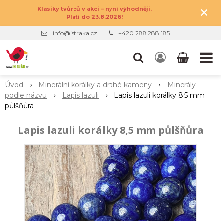
×
Klasiky tvůrců v akci – nyní výhodněji.
Platí do 23.8.2026!
info@istraka.cz
+420 288 288 185
Úvod
Minerální korálky a drahé kameny
Minerály
podle názvu
Lapis lazuli
Lapis lazuli korálky 8,5 mm
půlšňůra
Lapis lazuli korálky 8,5 mm půlšňůra