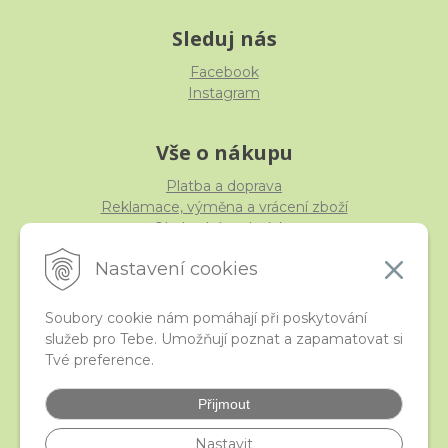
Sleduj nás
Facebook
Instagram
Vše o nákupu
Platba a doprava
Reklamace, výměna a vrácení zboží
Obchodní podmínky
Ochrana osobních údajů
Nastavení cookies
Soubory cookie nám pomáhají při poskytování
služeb pro Tebe. Umožňují poznat a zapamatovat si
iStraka
Tvé preference.
Kontakt
Velkoobchod
Přijmout
Nejčastější otázky
České puncovní značky
Nastavit