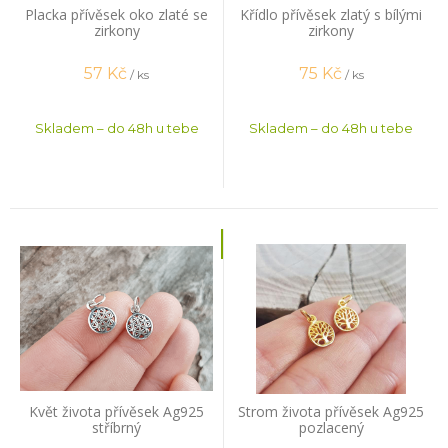
Placka přívěsek oko zlaté se
Křídlo přívěsek zlatý s bílými
zirkony
zirkony
57
Kč
75
Kč
/ ks
/ ks
Skladem – do 48h u tebe
Skladem – do 48h u tebe
Květ života přívěsek Ag925
Strom života přívěsek Ag925
stříbrný
pozlacený