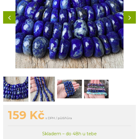
159
Kč
s DPH / půlšňůra
Skladem – do 48h u tebe