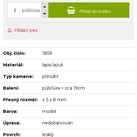
půlšňůra
Přidat do košíku
Hlídací pes
Obj. číslo:
1859
Materiál:
lapis lazuli
Typ kamene:
přírodní
Balení:
půlšňůra = cca 19cm
Přesný rozměr:
± 5 x 8 mm
Barva:
modrá
Úprava:
nedobarvován
Povrch:
lesklý