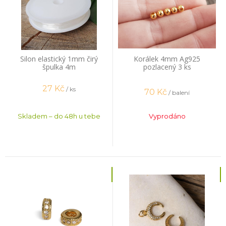
Silon elastický 1mm čirý
Korálek 4mm Ag925
špulka 4m
pozlacený 3 ks
27
Kč
/ ks
70
Kč
/ balení
Skladem – do 48h u tebe
Vyprodáno