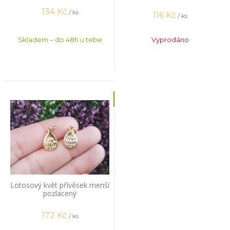
134
Kč
/ ks
116
Kč
/ ks
Skladem – do 48h u tebe
Vyprodáno
Lotosový květ přívěsek menší
pozlacený
172
Kč
/ ks