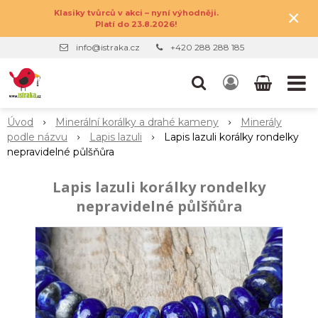
×
Klasiky tvůrců v akci – nyní výhodněji.
Platí do 23.8.2026!
info@istraka.cz
+420 288 288 185
Úvod
Minerální korálky a drahé kameny
Minerály
podle názvu
Lapis lazuli
Lapis lazuli korálky rondelky
nepravidelné půlšňůra
Lapis lazuli korálky rondelky
nepravidelné půlšňůra