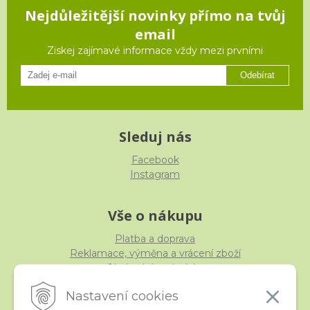
Nejdůležitější novinky přímo na tvůj
email
Ziskej zajímavé informace vždy mezi prvními
Odebírat
Sleduj nás
Facebook
Instagram
Vše o nákupu
Platba a doprava
Reklamace, výměna a vrácení zboží
Obchodní podmínky
Ochrana osobních údajů
Nastavení cookies