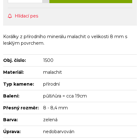
Hlídací pes
Korálky z přírodního minerálu malachit o velikosti 8 mm s
lesklým povrchem.
Obj. číslo:
1500
Materiál:
malachit
Typ kamene:
přírodní
Balení:
půlšňůra = cca 19cm
Přesný rozměr:
8 - 8,4 mm
Barva:
zelená
Úprava:
nedobarvován