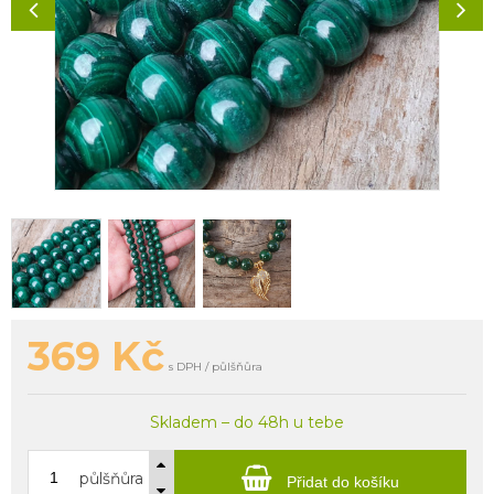
369
Kč
s DPH / půlšňůra
Skladem – do 48h u tebe
půlšňůra
Přidat do košíku