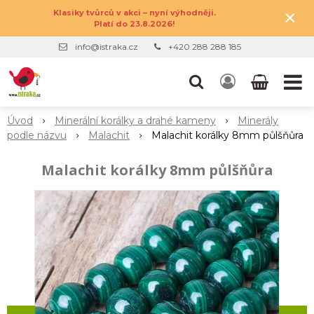
×
Klasiky tvůrců v akci – nyní výhodněji.
Platí do 23.8.2026!
info@istraka.cz
+420 288 288 185
Úvod
Minerální korálky a drahé kameny
Minerály
podle názvu
Malachit
Malachit korálky 8mm půlšňůra
Malachit korálky 8mm půlšňůra