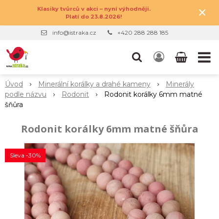
×
Klasiky tvůrců v akci – nyní výhodněji.
Platí do 23.8.2026!
info@istraka.cz
+420 288 288 185
Úvod
Minerální korálky a drahé kameny
Minerály
podle názvu
Rodonit
Rodonit korálky 6mm matné
šňůra
Rodonit korálky 6mm matné šňůra
Sleva -30%