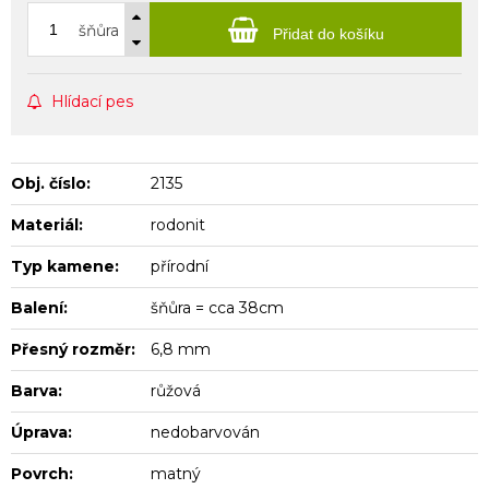
šňůra
Přidat do košíku
Hlídací pes
Obj. číslo:
2135
Materiál:
rodonit
Typ kamene:
přírodní
Balení:
šňůra = cca 38cm
Přesný rozměr:
6,8 mm
Barva:
růžová
Úprava:
nedobarvován
Povrch:
matný