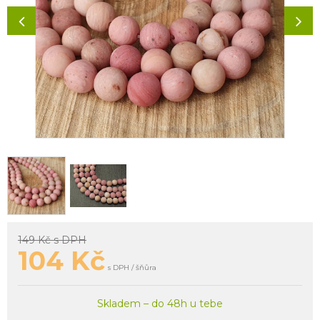
149 Kč
s DPH
104
Kč
s DPH / šňůra
Skladem – do 48h u tebe