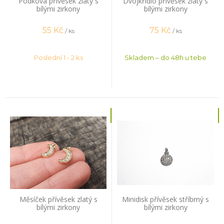
Podkova přívěsek zlatý s
Dvojkřídlo přívěsek zlatý s
bílými zirkony
bílými zirkony
55
Kč
75
Kč
/ ks
/ ks
Poslední 1 - 2 ks
Skladem – do 48h u tebe
Měsíček přívěsek zlatý s
Minidisk přívěsek stříbrný s
bílými zirkony
bílými zirkony