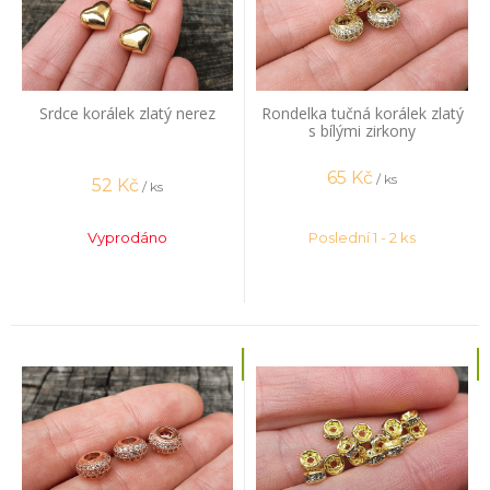
Srdce korálek zlatý nerez
Rondelka tučná korálek zlatý
s bílými zirkony
65
Kč
/ ks
52
Kč
/ ks
Vyprodáno
Poslední 1 - 2 ks