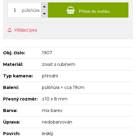
půlšňůra
Přidat do košíku
Hlídací pes
Obj. číslo:
1907
Materiál:
zoisit s rubínem
Typ kamene:
přírodní
Balení:
půlšňůra = cca 19cm
Přesný rozměr:
±10 x 8 mm
Barva:
mix barev
Úprava:
nedobarvován
Povrch:
lesklý