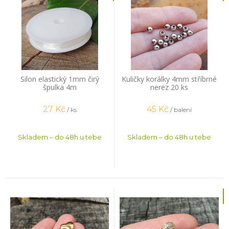
Silon elastický 1mm čirý
Kuličky korálky 4mm stříbrné
špulka 4m
nerez 20 ks
27
Kč
45
Kč
/ ks
/ balení
Skladem – do 48h u tebe
Skladem – do 48h u tebe