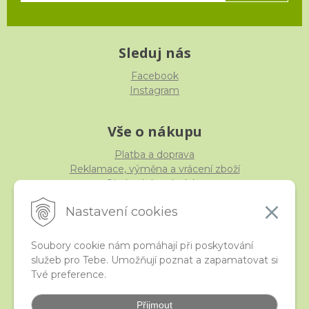
Sleduj nás
Facebook
Instagram
Vše o nákupu
Platba a doprava
Reklamace, výměna a vrácení zboží
Obchodní podmínky
Ochrana osobních údajů
Nastavení cookies
Soubory cookie nám pomáhají při poskytování
služeb pro Tebe. Umožňují poznat a zapamatovat si
iStraka
Tvé preference.
Kontakt
Velkoobchod
Přijmout