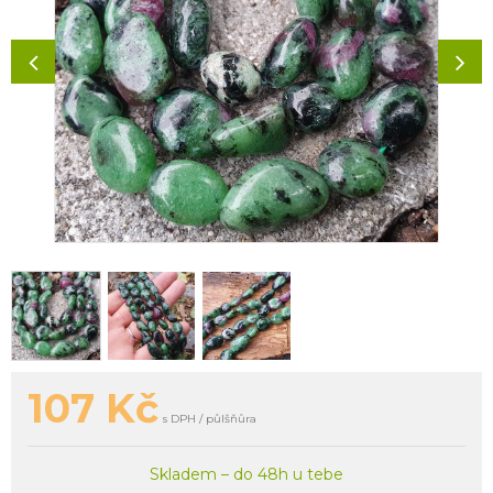
107
Kč
s DPH / půlšňůra
Skladem – do 48h u tebe