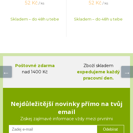
52
Kč
52
Kč
/ ks
/ ks
Skladem – do 48h u tebe
Skladem – do 48h u tebe
Poštovné zdarma
Zboží skladem
nad 1400 Kč
expedujeme každý
pracovní den.
Nejdůležitější novinky přímo na tvůj
email
Ziskej zajímavé informace vždy mezi prvními
Odebírat