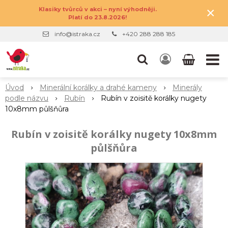
×
Klasiky tvůrců v akci – nyní výhodněji.
Platí do 23.8.2026!
info@istraka.cz
+420 288 288 185
Úvod
Minerální korálky a drahé kameny
Minerály
podle názvu
Rubín
Rubín v zoisitě korálky nugety
10x8mm půlšňůra
Rubín v zoisitě korálky nugety 10x8mm
půlšňůra