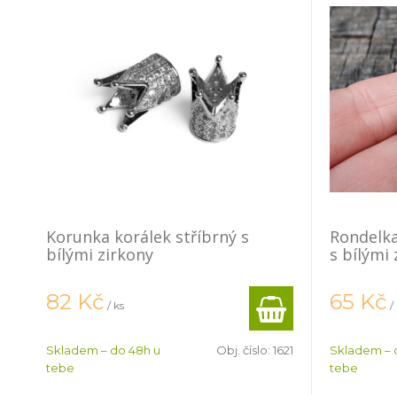
Korunka korálek stříbrný s
Rondelka
bílými zirkony
s bílými 
82
Kč
65
Kč
/ ks
/
Skladem – do 48h u
Obj. číslo:
1621
Skladem – 
tebe
tebe