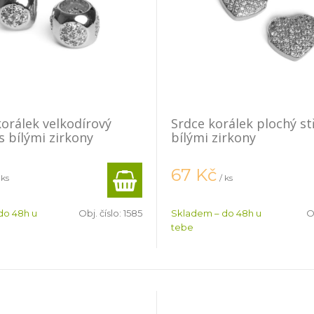
orálek velkodírový
Srdce korálek plochý st
s bílými zirkony
bílými zirkony
67
Kč
 ks
/ ks
do 48h u
Obj. číslo:
1585
Skladem – do 48h u
O
tebe