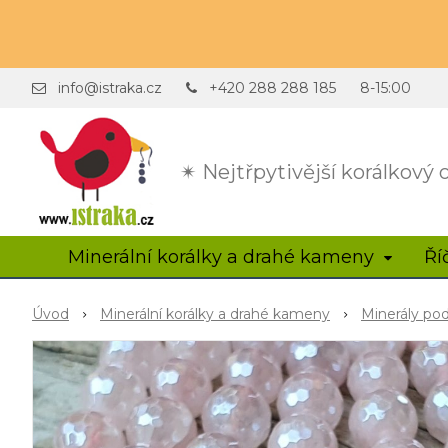
info@istraka.cz
+420 288 288 185
8-15:00
✴ Nejtřpytivější korálkový
Minerální korálky a drahé kameny
Ří
Úvod
Minerální korálky a drahé kameny
Minerály po