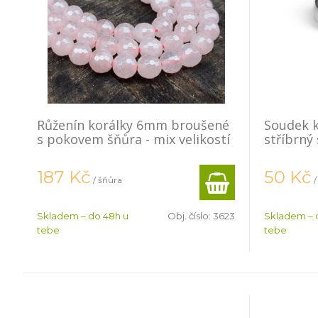
Růženín korálky 6mm broušené
Soudek k
s pokovem šňůra - mix velikostí
stříbrný 
187
Kč
50
Kč
/ šňůra
/
Skladem – do 48h u
Obj. číslo:
3623
Skladem – 
tebe
tebe