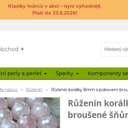
Klasiky tvůrců v akci – nyní výhodněji.
Platí do 23.8.2026!
 obchod ✴
ční perly a perleť
Šperky
Komponenty se
dle názvu
Růženín
Růženín korálky 8mm s pokovem brou
Růženín korá
broušené šňů