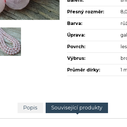
Balení:
šň
Přesný rozměr:
8,
Barva:
rů
Úprava:
ga
Povrch:
les
Výbrus:
br
Průměr dírky:
1 
Popis
Související produkty