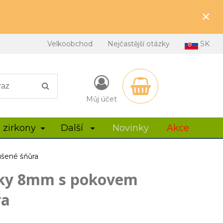
×
Velkoobchod
Nejčastější otázky
SK
Můj účet
 zirkony
Další
Novinky
Akce
šené šňůra
lky 8mm s pokovem
ra