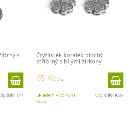
říbrný s
Čtyřlístek korálek plochý
stříbrný s bílými zirkony
65
Kč
/ ks
bj. číslo:
1717
Skladem – do 48h u
Obj. číslo:
1824
tebe