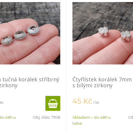
 tučná korálek stříbrný
Čtyřlístek korálek 7mm 
zirkony
s bílými zirkony
45
Kč
 ks
/ ks
do 48h u
Obj. číslo:
7108
Skladem – do 48h u
Ob
tebe