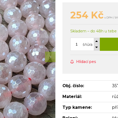
254
Kč
s DPH / š
Skladem – do 48h u tebe
šňůra
Hlídací pes
Obj. číslo:
35
Materiál:
rů
Typ kamene:
př