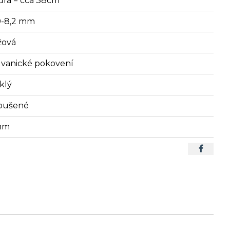
ůra = cca 38cm
0-8,2 mm
žová
lvanické pokovení
klý
oušené
mm