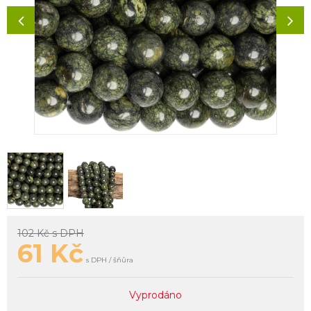
102 Kč
s DPH
61
Kč
s DPH / šňůra
Vyprodáno