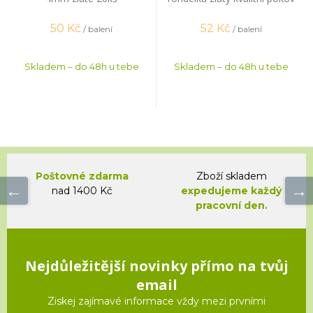
20 ks
50
Kč
52
Kč
/ balení
/ balení
Skladem – do 48h u tebe
Skladem – do 48h u tebe
Poštovné zdarma
Zboží skladem
nad 1400 Kč
expedujeme každý
pracovní den.
Nejdůležitější novinky přímo na tvůj
email
Ziskej zajímavé informace vždy mezi prvními