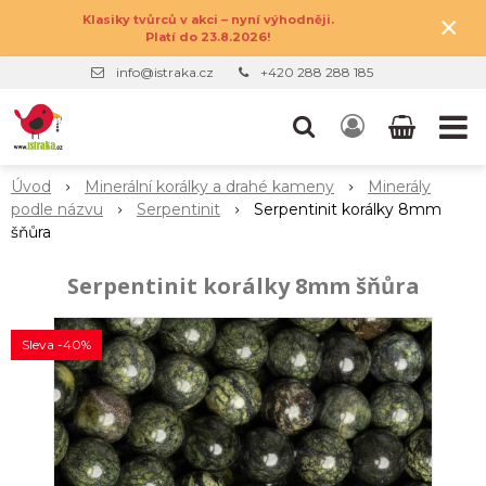
×
Klasiky tvůrců v akci – nyní výhodněji.
Platí do 23.8.2026!
info@istraka.cz
+420 288 288 185
Úvod
Minerální korálky a drahé kameny
Minerály
podle názvu
Serpentinit
Serpentinit korálky 8mm
šňůra
Serpentinit korálky 8mm šňůra
Sleva -40%