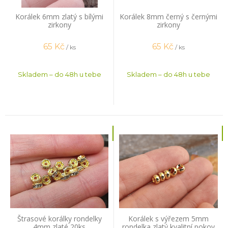
Korálek 6mm zlatý s bílými
Korálek 8mm černý s černými
zirkony
zirkony
65
Kč
65
Kč
/ ks
/ ks
Skladem – do 48h u tebe
Skladem – do 48h u tebe
Štrasové korálky rondelky
Korálek s výřezem 5mm
4mm zlaté 20ks
rondelka zlatý kvalitní pokov