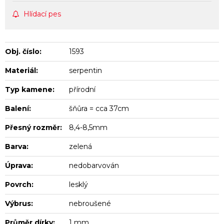
Hlídací pes
Obj. číslo:
1593
Materiál:
serpentin
Typ kamene:
přírodní
Balení:
šňůra = cca 37cm
Přesný rozměr:
8,4-8,5mm
Barva:
zelená
Úprava:
nedobarvován
Povrch:
lesklý
Výbrus:
nebroušené
Průměr dírky:
1 mm