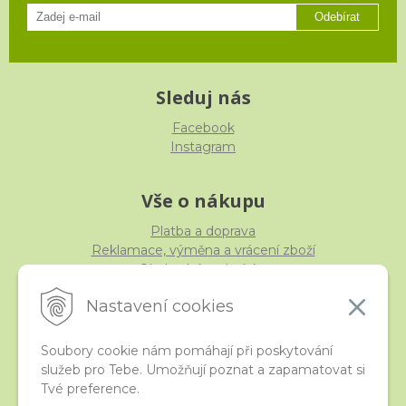
Odebírat
Sleduj nás
Facebook
Instagram
Vše o nákupu
Platba a doprava
Reklamace, výměna a vrácení zboží
Obchodní podmínky
Ochrana osobních údajů
Nastavení cookies
Soubory cookie nám pomáhají při poskytování
služeb pro Tebe. Umožňují poznat a zapamatovat si
iStraka
Tvé preference.
Kontakt