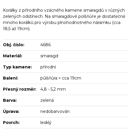
Korálky z přírodního vzácného kamene smaragdů v různých
zelených odstínech. Na smaragdové polšňůře je dostatečně
mnoho korálků pro výrobu plnohodnotného náramku (cca
18,5 až 19cm).
Obj. číslo:
4686
Materiál:
smaragd
Typ kamene:
přírodní
Balení:
půlšňůra = cca 19cm
Přesný rozměr:
4,8 - 5,2 mm
Barva:
zelená
Úprava:
nedobarvován
Povrch:
lesklý