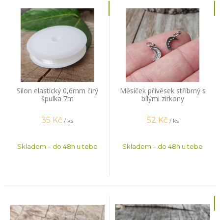
Silon elastický 0,6mm čirý
Měsíček přívěsek stříbrný s
špulka 7m
bílými zirkony
35
Kč
52
Kč
/ ks
/ ks
Skladem – do 48h u tebe
Skladem – do 48h u tebe