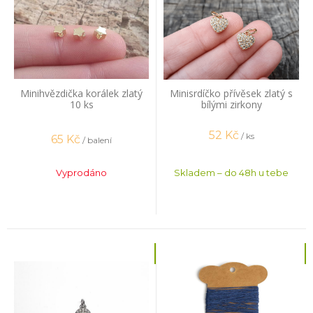
Minihvězdička korálek zlatý
Minisrdíčko přívěsek zlatý s
10 ks
bílými zirkony
52
Kč
/ ks
65
Kč
/ balení
Vyprodáno
Skladem – do 48h u tebe