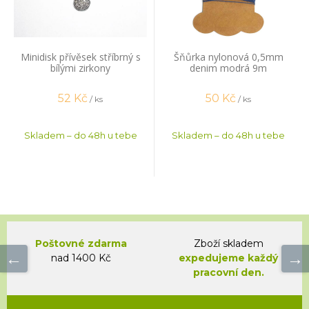
Minidisk přívěsek stříbrný s
Šňůrka nylonová 0,5mm
bílými zirkony
denim modrá 9m
52
Kč
50
Kč
/ ks
/ ks
Skladem – do 48h u tebe
Skladem – do 48h u tebe
Poštovné zdarma
Zboží skladem
nad 1400 Kč
expedujeme každý
pracovní den.