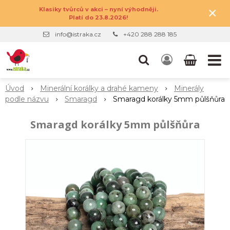
×
Klasiky tvůrců v akci – nyní výhodněji.
Platí do 23.8.2026!
info@istraka.cz
+420 288 288 185
Úvod
Minerální korálky a drahé kameny
Minerály
podle názvu
Smaragd
Smaragd korálky 5mm půlšňůra
Smaragd korálky 5mm půlšňůra