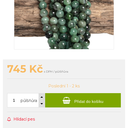
745
Kč
s DPH / půlšňůra
Poslední 1 - 2 ks
půlšňůra
Přidat do košíku
Hlídací pes