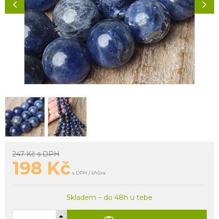
247 Kč
s DPH
198
Kč
s DPH / šňůra
Skladem – do 48h u tebe