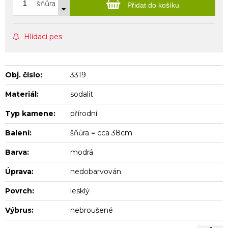
šňůra
Přidat do košíku
Hlídací pes
Obj. číslo:
3319
Materiál:
sodalit
Typ kamene:
přírodní
Balení:
šňůra = cca 38cm
Barva:
modrá
Úprava:
nedobarvován
Povrch:
lesklý
Výbrus:
nebroušené