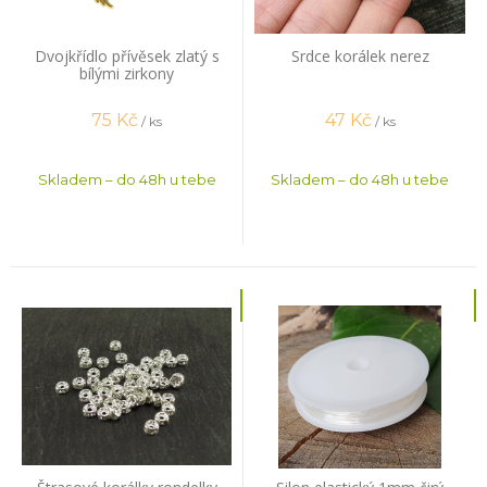
Dvojkřídlo přívěsek zlatý s
Srdce korálek nerez
bílými zirkony
75
Kč
47
Kč
/ ks
/ ks
Skladem – do 48h u tebe
Skladem – do 48h u tebe