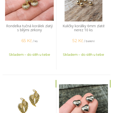
Rondelka tučná korálek zlatý
Kuličky korálky 6mm zlaté
s bílými zirkony
nerez 10 ks
65
Kč
52
Kč
/ ks
/ balení
Skladem – do 48h u tebe
Skladem – do 48h u tebe