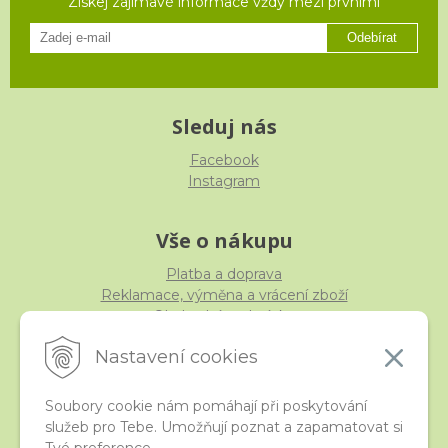
Ziskej zajímavé informace vždy mezi prvními
Odebírat
Sleduj nás
Facebook
Instagram
Vše o nákupu
Platba a doprava
Reklamace, výměna a vrácení zboží
Obchodní podmínky
Ochrana osobních údajů
Nastavení cookies
Soubory cookie nám pomáhají při poskytování
služeb pro Tebe. Umožňují poznat a zapamatovat si
iStraka