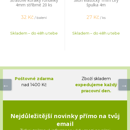
Štrasové korálky rondelky
Silon elastický 1mm čirý
4mm stříbrné 20 ks
špulka 4m
32
Kč
27
Kč
/ balení
/ ks
Skladem – do 48h u tebe
Skladem – do 48h u tebe
Poštovné zdarma
Zboží skladem
nad 1400 Kč
expedujeme každý
pracovní den.
Nejdůležitější novinky přímo na tvůj
email