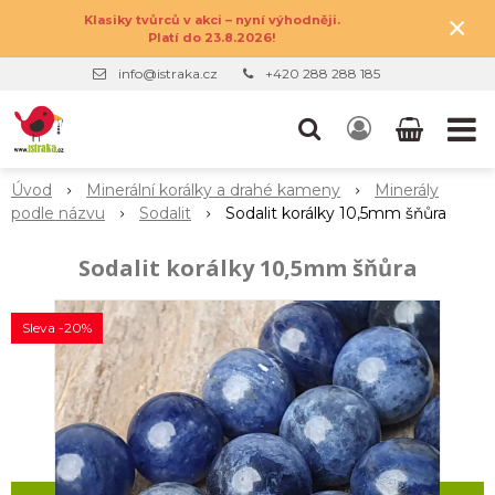
×
Klasiky tvůrců v akci – nyní výhodněji.
Platí do 23.8.2026!
info@istraka.cz
+420 288 288 185
Úvod
Minerální korálky a drahé kameny
Minerály
podle názvu
Sodalit
Sodalit korálky 10,5mm šňůra
Sodalit korálky 10,5mm šňůra
Sleva -20%