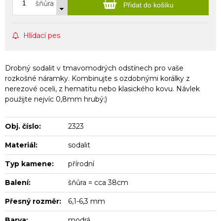
šňůra
Přidat do košíku
Hlídací pes
Drobný sodalit v tmavomodrých odstínech pro vaše
rozkošné náramky. Kombinujte s ozdobnými korálky z
nerezové oceli, z hematitu nebo klasického kovu. Návlek
použijte nejvíc 0,8mm hrubý;)
Obj. číslo:
2323
Materiál:
sodalit
Typ kamene:
přírodní
Balení:
šňůra = cca 38cm
Přesný rozměr:
6,1-6,3 mm
Barva:
modrá