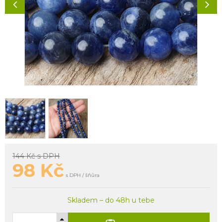
144 Kč
s DPH
98
Kč
s DPH / šňůra
Skladem – do 48h u tebe