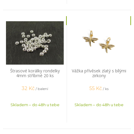
Štrasové korálky rondelky
Vážka přívěsek zlatý s bílými
4mm stříbrné 20 ks
zirkony
32
Kč
55
Kč
/ balení
/ ks
Skladem – do 48h u tebe
Skladem – do 48h u tebe