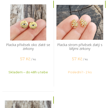
Placka přívěsek oko zlaté se
Placka strom přívěsek zlatý s
zirkony
bílými zirkony
57
Kč
57
Kč
/ ks
/ ks
Skladem – do 48h u tebe
Poslední 1 - 2 ks