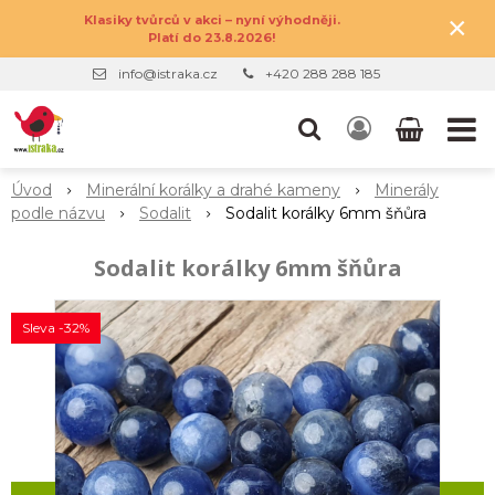
×
Klasiky tvůrců v akci – nyní výhodněji.
Platí do 23.8.2026!
info@istraka.cz
+420 288 288 185
Úvod
Minerální korálky a drahé kameny
Minerály
podle názvu
Sodalit
Sodalit korálky 6mm šňůra
Sodalit korálky 6mm šňůra
Sleva -32%