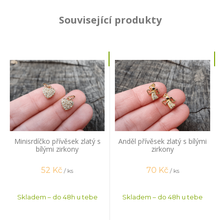
Související produkty
Minisrdíčko přívěsek zlatý s
Anděl přívěsek zlatý s bílými
bílými zirkony
zirkony
52
Kč
70
Kč
/ ks
/ ks
Skladem – do 48h u tebe
Skladem – do 48h u tebe