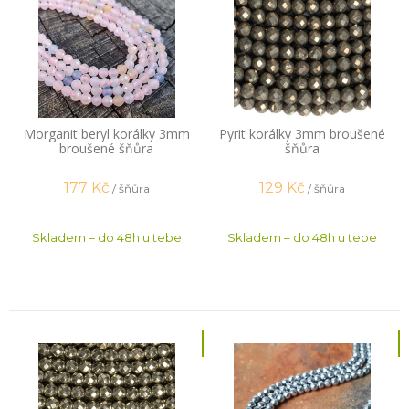
Morganit beryl korálky 3mm
Pyrit korálky 3mm broušené
broušené šňůra
šňůra
177
Kč
129
Kč
/ šňůra
/ šňůra
Skladem – do 48h u tebe
Skladem – do 48h u tebe