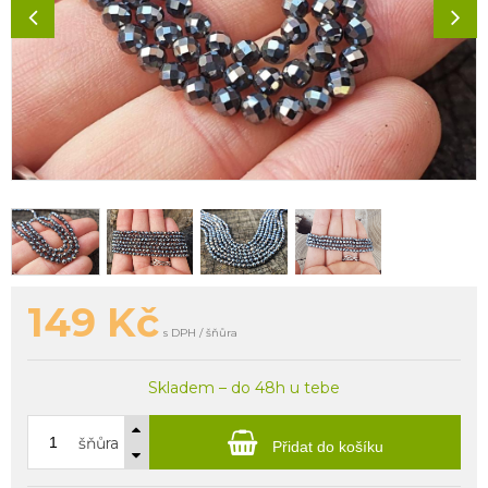
149
Kč
s DPH / šňůra
Skladem – do 48h u tebe
šňůra
Přidat do košíku