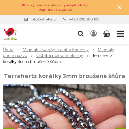
×
Klasiky tvůrců v akci – nyní výhodněji.
Platí do 23.8.2026!
info@istraka.cz
+420 288 288 185
Úvod
Minerální korálky a drahé kameny
Minerály
podle názvu
Ostatní polodrahokamy
Terrahertz
korálky 3mm broušené šňůra
Terrahertz korálky 3mm broušené šňůra