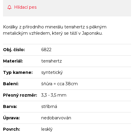
Hlídací pes
Korálky z přírodního minerálu terrahertz s pěkným
metalickým vzhledem, který se těží v Japonsku.
Obj. číslo:
6822
Materiál:
terrahertz
Typ kamene:
syntetický
Balení:
šňůra = cca 38cm
Přesný rozměr:
3,3 - 3,5 mm
Barva:
stříbrná
Úprava:
nedobarvován
Povrch:
lesklý