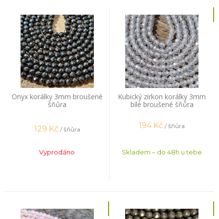
Onyx korálky 3mm broušené
Kubický zirkon korálky 3mm
šňůra
bílé broušené šňůra
194
Kč
/ šňůra
129
Kč
/ šňůra
Vyprodáno
Skladem – do 48h u tebe