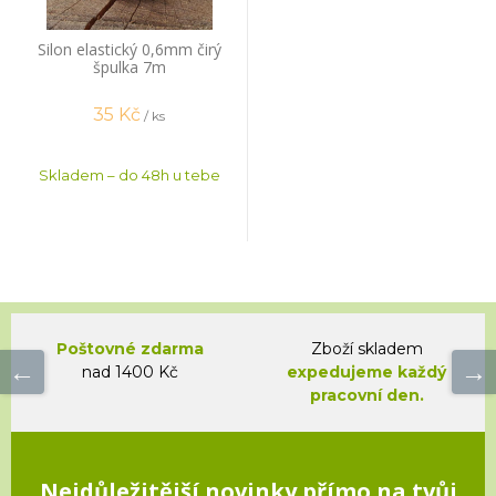
Silon elastický 0,6mm čirý
špulka 7m
35
Kč
/ ks
Skladem – do 48h u tebe
Poštovné zdarma
Zboží skladem
nad 1400 Kč
expedujeme každý
pracovní den.
Nejdůležitější novinky přímo na tvůj