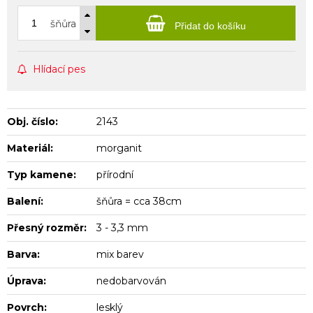
šňůra
Přidat do košíku
Hlídací pes
Obj. číslo:
2143
Materiál:
morganit
Typ kamene:
přírodní
Balení:
šňůra = cca 38cm
Přesný rozměr:
3 - 3,3 mm
Barva:
mix barev
Úprava:
nedobarvován
Povrch:
lesklý