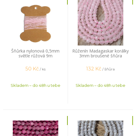
Šňůrka nylonová 0,5mm
Růženín Madagaskar korálky
světle růžová 9m
3mm broušené šňůra
50
Kč
132
Kč
/ ks
/ šňůra
Skladem – do 48h u tebe
Skladem – do 48h u tebe