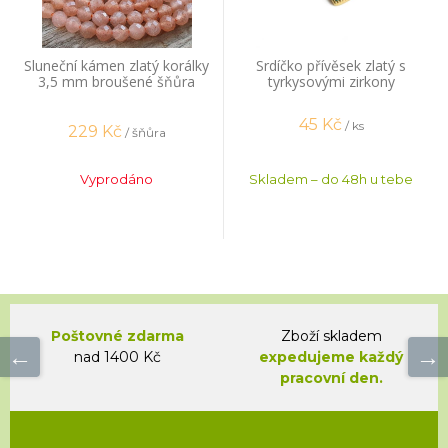
Sluneční kámen zlatý korálky
Srdíčko přívěsek zlatý s
3,5 mm broušené šňůra
tyrkysovými zirkony
45
Kč
/ ks
229
Kč
/ šňůra
Vyprodáno
Skladem – do 48h u tebe
Poštovné zdarma
Zboží skladem
nad 1400 Kč
expedujeme každý
pracovní den.