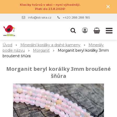
×
Klasiky tvůrců v akci – nyní výhodněji.
Platí do 23.8.2026!
info@istraka.cz
+420 288 288 185
Úvod
Minerální korálky a drahé kameny
Minerály
podle názvu
Morganit
Morganit beryl korálky 3mm
broušené šňůra
Morganit beryl korálky 3mm broušené
šňůra