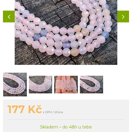
177
Kč
s DPH / šňůra
Skladem – do 48h u tebe