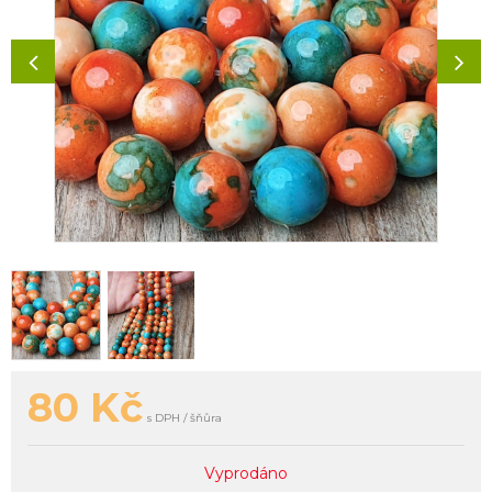
80
Kč
s DPH / šňůra
Vyprodáno