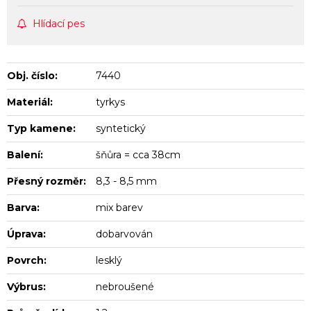
Hlídací pes
Obj. číslo:
7440
Materiál:
tyrkys
Typ kamene:
syntetický
Balení:
šňůra = cca 38cm
Přesný rozměr:
8,3 - 8,5 mm
Barva:
mix barev
Úprava:
dobarvován
Povrch:
lesklý
Výbrus:
nebroušené