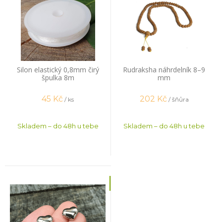
Silon elastický 0,8mm čirý
Rudraksha náhrdelník 8–9
špulka 8m
mm
45
Kč
202
Kč
/ ks
/ šňůra
Skladem – do 48h u tebe
Skladem – do 48h u tebe