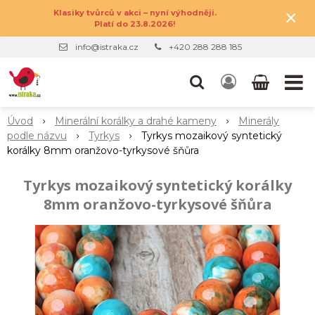
×
Klasiky tvůrců v akci – nyní výhodněji.
Platí do 23.8.2026!
info@istraka.cz
+420 288 288 185
Úvod
Minerální korálky a drahé kameny
Minerály
podle názvu
Tyrkys
Tyrkys mozaikový syntetický
korálky 8mm oranžovo-tyrkysové šňůra
Tyrkys mozaikový syntetický korálky
8mm oranžovo-tyrkysové šňůra