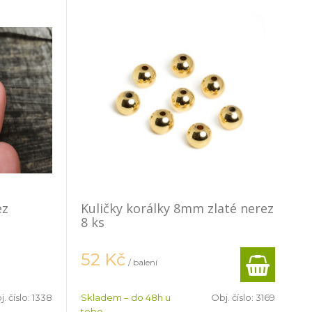
ez
Kuličky korálky 8mm zlaté nerez
8 ks
52
Kč
/ balení
. číslo:
1338
Skladem – do 48h u
Obj. číslo:
3169
tebe