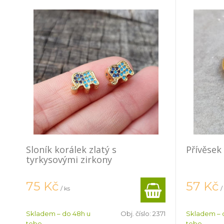
Sloník korálek zlatý s
Přívěsek
tyrkysovými zirkony
75
Kč
57
Kč
/ ks
/
Skladem – do 48h u
Obj. číslo:
2371
Skladem – 
tebe
tebe