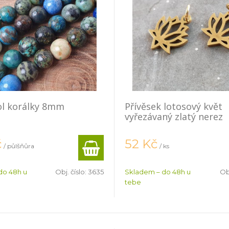
ol korálky 8mm
Přívěsek lotosový květ
a
vyřezávaný zlatý nerez
č
52
Kč
/ půlšňůra
/ ks
do 48h u
Obj. číslo:
3635
Skladem – do 48h u
Obj
tebe