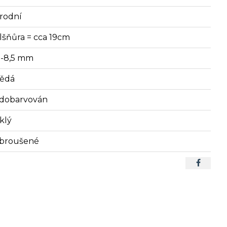
írodní
lšňůra = cca 19cm
3-8,5 mm
ědá
dobarvován
klý
broušené