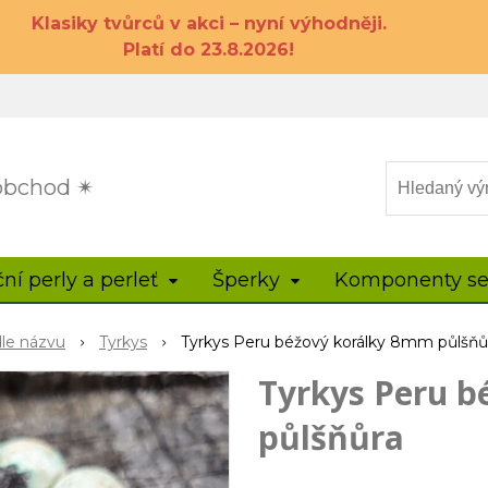
Klasiky tvůrců v akci – nyní výhodněji.
Platí do 23.8.2026!
 obchod ✴
ční perly a perleť
Šperky
Komponenty se
dle názvu
Tyrkys
Tyrkys Peru béžový korálky 8mm půlšňů
Tyrkys Peru b
půlšňůra