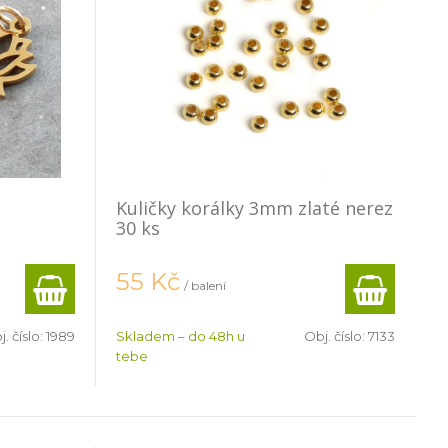
Kuličky korálky 3mm zlaté nerez
30 ks
55
Kč
/ balení
. číslo:
1989
Skladem – do 48h u
Obj. číslo:
7133
tebe