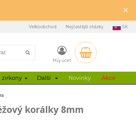
×
Velkoobchod
Nejčastější otázky
SK
Můj účet
 zirkony
Další
Novinky
Akce
ra
éžový korálky 8mm