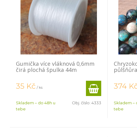
Gumička více vláknová 0,6mm
Chryzok
čirá plochá špulka 44m
půlšňůr
35
Kč
374
K
/ ks
Skladem – do 48h u
Obj. číslo:
4333
Skladem – 
tebe
tebe