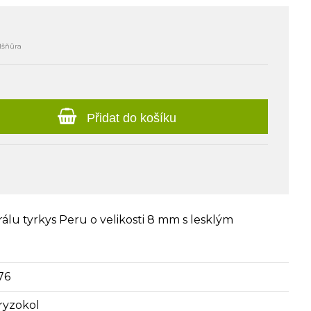
lšňůra
Přidat do košíku
álu tyrkys Peru o velikosti 8 mm s lesklým
76
ryzokol