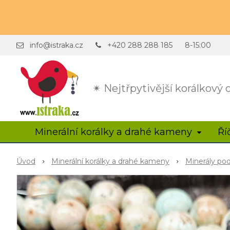
info@istraka.cz
+420 288 288 185
8-15:00
✴ Nejtřpytivější korálkový
Minerální korálky a drahé kameny
Ří
Úvod
Minerální korálky a drahé kameny
Minerály po