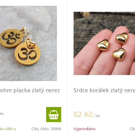
 ohm placka zlatý nerez
Srdce korálek zlatý ner
52
Kč
 ks
/ ks
do 48h u
Obj. číslo:
3888
Vyprodáno
Obj