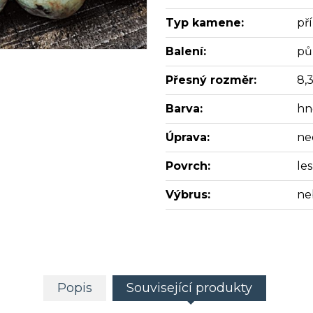
Typ kamene:
př
Balení:
pů
Přesný rozměr:
8,
Barva:
hn
Úprava:
ne
Povrch:
les
Výbrus:
ne
Popis
Související produkty