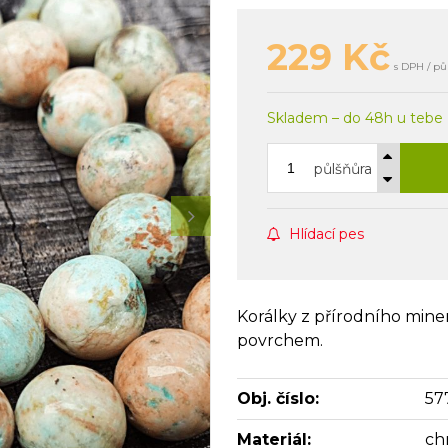
229
Kč
s DPH / pů
Skladem – do 48h u tebe
půlšňůra
Hlídací pes
Korálky z přírodního miner
povrchem.
Obj. číslo:
57
Materiál:
ch