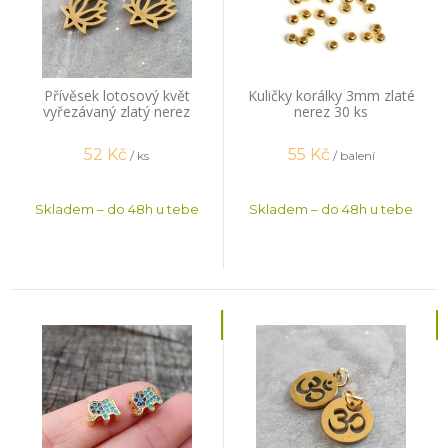
Přívěsek lotosový květ
Kuličky korálky 3mm zlaté
vyřezávaný zlatý nerez
nerez 30 ks
52
Kč
55
Kč
/ ks
/ balení
Skladem – do 48h u tebe
Skladem – do 48h u tebe