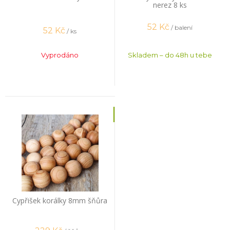
nerez 8 ks
52
Kč
/ balení
52
Kč
/ ks
Vyprodáno
Skladem – do 48h u tebe
Cypřišek korálky 8mm šňůra