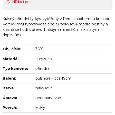
Hlídací pes
Krásný přírodní tyrkys, vytěžený v Peru s nádhernou kresbou.
Korálky mají tyrkysovozelené až tyrkysově modré odstíny a
krásně se hodí k dřevu, hnědým minerálům a k zlatým
doplňkům.
Obj. číslo:
3681
Materiál:
chryzokol
Typ kamene:
přírodní
Balení:
půlšňůra = cca 19cm
Barva:
tyrkysová
Úprava:
nedobarvován
Povrch:
lesklý