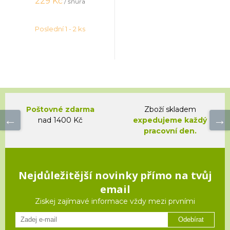
229
Kč
/ šňůra
Poslední 1 - 2 ks
Poštovné zdarma
Zboží skladem
nad 1400 Kč
expedujeme každý
pracovní den.
Nejdůležitější novinky přímo na tvůj
email
Ziskej zajímavé informace vždy mezi prvními
Odebírat