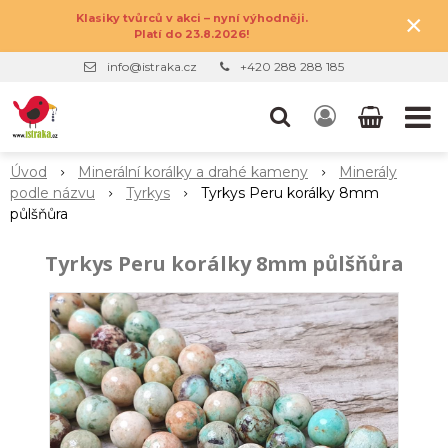
×
Klasiky tvůrců v akci – nyní výhodněji.
Platí do 23.8.2026!
info@istraka.cz
+420 288 288 185
Úvod
Minerální korálky a drahé kameny
Minerály
podle názvu
Tyrkys
Tyrkys Peru korálky 8mm
půlšňůra
Tyrkys Peru korálky 8mm půlšňůra