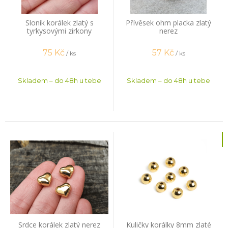
Sloník korálek zlatý s
Přívěsek ohm placka zlatý
tyrkysovými zirkony
nerez
75
Kč
57
Kč
/ ks
/ ks
Skladem – do 48h u tebe
Skladem – do 48h u tebe
Srdce korálek zlatý nerez
Kuličky korálky 8mm zlaté