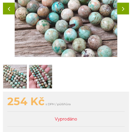
254
Kč
s DPH / půlšňůra
Vyprodáno