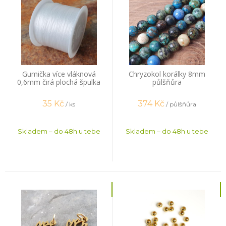
Gumička více vláknová
Chryzokol korálky 8mm
0,6mm čirá plochá špulka
půlšňůra
44m
35
Kč
374
Kč
/ ks
/ půlšňůra
Skladem – do 48h u tebe
Skladem – do 48h u tebe