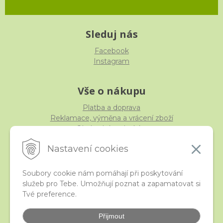
Sleduj nás
Facebook
Instagram
Vše o nákupu
Platba a doprava
Reklamace, výměna a vrácení zboží
Obchodní podmínky
Ochrana osobních údajů
Nastavení cookies
Soubory cookie nám pomáhají při poskytování
služeb pro Tebe. Umožňují poznat a zapamatovat si
iStraka
Tvé preference.
Kontakt
Velkoobchod
Přijmout