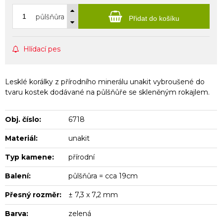
půlšňůra
Přidat do košíku
Hlídací pes
Lesklé korálky z přírodního minerálu unakit vybroušené do
tvaru kostek dodávané na půlšňůře se skleněným rokajlem.
Obj. číslo:
6718
Materiál:
unakit
Typ kamene:
přírodní
Balení:
půlšňůra = cca 19cm
Přesný rozměr:
± 7,3 x 7,2 mm
Barva:
zelená