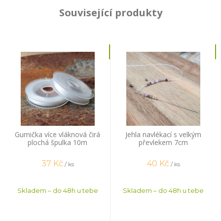
Související produkty
Gumička více vláknová čirá
Jehla navlékací s velkým
plochá špulka 10m
převlekem 7cm
37
Kč
40
Kč
/ ks
/ ks
Skladem – do 48h u tebe
Skladem – do 48h u tebe