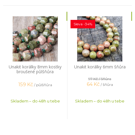
Sleva -34%
Unakit korálky 8mm kostky
Unakit korálky 6mm šňůra
broušené půlšňůra
97 Kč
/ šňůra
64
Kč
159
Kč
/ šňůra
/ půlšňůra
Skladem – do 48h u tebe
Skladem – do 48h u tebe