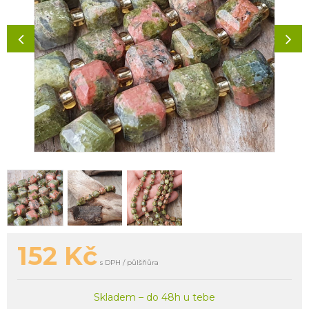
152
Kč
s DPH / půlšňůra
Skladem – do 48h u tebe