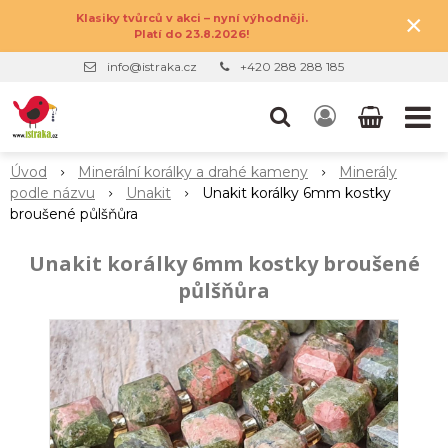
×
Klasiky tvůrců v akci – nyní výhodněji.
Platí do 23.8.2026!
info@istraka.cz
+420 288 288 185
Úvod
Minerální korálky a drahé kameny
Minerály
podle názvu
Unakit
Unakit korálky 6mm kostky
broušené půlšňůra
Unakit korálky 6mm kostky broušené
půlšňůra