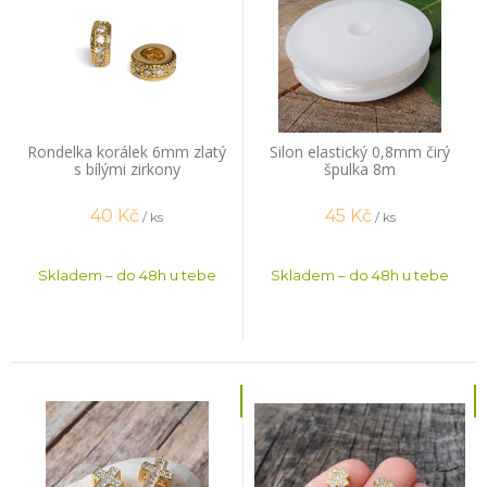
Rondelka korálek 6mm zlatý
Silon elastický 0,8mm čirý
s bílými zirkony
špulka 8m
40
Kč
45
Kč
/ ks
/ ks
Skladem – do 48h u tebe
Skladem – do 48h u tebe