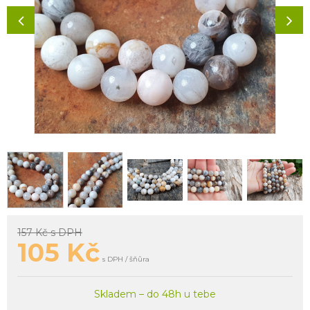
157 Kč
s DPH
105
Kč
s DPH / šňůra
Skladem – do 48h u tebe