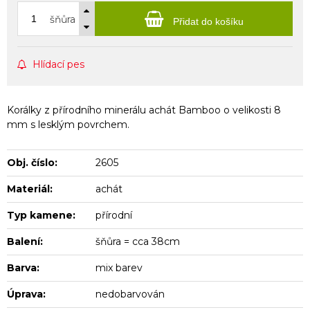
šňůra
Přidat do košíku
Hlídací pes
Korálky z přírodního minerálu achát Bamboo o velikosti 8
mm s lesklým povrchem.
Obj. číslo:
2605
Materiál:
achát
Typ kamene:
přírodní
Balení:
šňůra = cca 38cm
Barva:
mix barev
Úprava:
nedobarvován