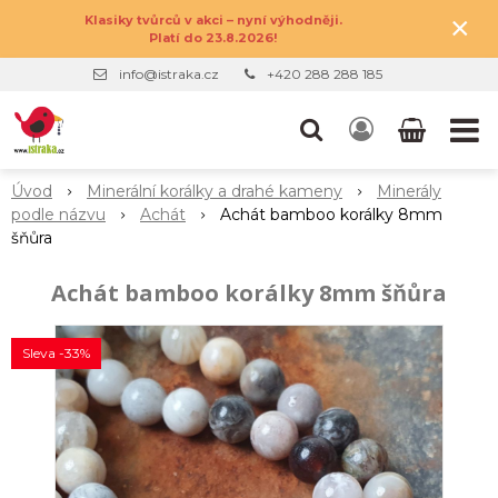
×
Klasiky tvůrců v akci – nyní výhodněji.
Platí do 23.8.2026!
info@istraka.cz
+420 288 288 185
Úvod
Minerální korálky a drahé kameny
Minerály
podle názvu
Achát
Achát bamboo korálky 8mm
šňůra
Achát bamboo korálky 8mm šňůra
Sleva -33%