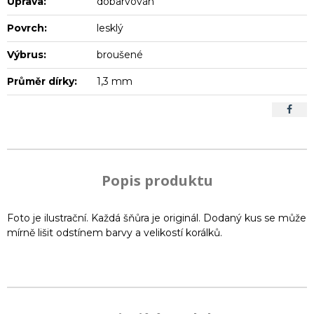
Úprava:
dobarvován
Povrch:
lesklý
Výbrus:
broušené
Průměr dírky:
1,3 mm
Popis produktu
Foto je ilustrační. Každá šňůra je originál. Dodaný kus se může
mírně lišit odstínem barvy a velikostí korálků.