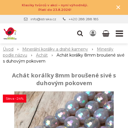
×
Klasiky tvůrců v akci – nyní výhodněji.
Platí do 23.8.2026!
info@istraka.cz
+420 288 288 185
Úvod
Minerální korálky a drahé kameny
Minerály
podle názvu
Achát
Achát korálky 8mm broušené sivé
s duhovým pokovem
Achát korálky 8mm broušené sivé s
duhovým pokovem
Sleva -24%