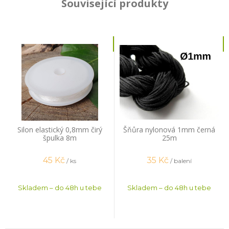
Související produkty
Silon elastický 0,8mm čirý
Šňůra nylonová 1mm černá
špulka 8m
25m
45
Kč
35
Kč
/ ks
/ balení
Skladem – do 48h u tebe
Skladem – do 48h u tebe