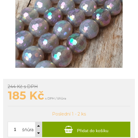
244 Kč
s DPH
185
Kč
s DPH / šňůra
Poslední 1 - 2 ks
šňůra
Přidat do košíku