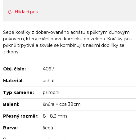
Hlídací pes
Šedé korálky z dobarvovaného achátu s pěkným duhovým
pokovem, který mění barvu kamínku do zelena. Korálky jsou
pěkně třpytivé a skvěle se kombinují s našimi doplňky se
zirkony.
Obj. číslo:
4097
Materiál:
achát
Typ kamene:
přírodní
Balení:
šňůra = cca 38cm
Přesný rozměr:
8 - 8,3 mm
Barva:
šedá