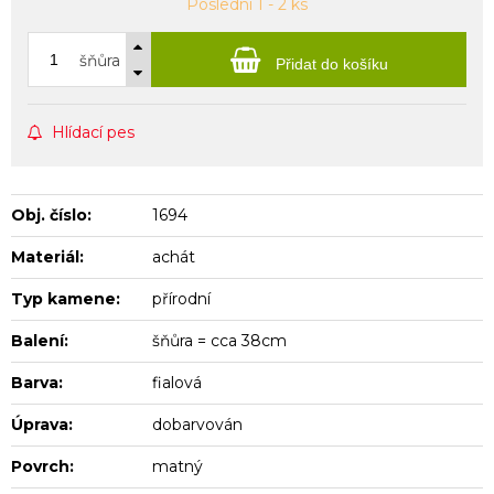
Poslední 1 - 2 ks
šňůra
Přidat do košíku
Hlídací pes
Obj. číslo:
1694
Materiál:
achát
Typ kamene:
přírodní
Balení:
šňůra = cca 38cm
Barva:
fialová
Úprava:
dobarvován
Povrch:
matný