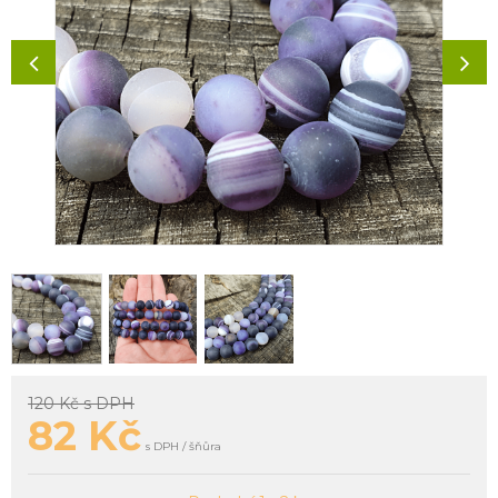
120 Kč
s DPH
82
Kč
s DPH / šňůra