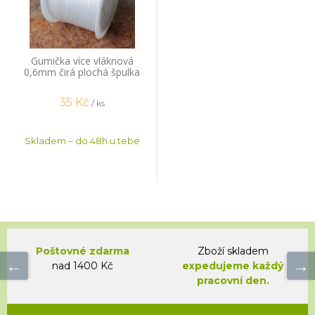
Gumička více vláknová
0,6mm čirá plochá špulka
44m
35
Kč
/ ks
Skladem – do 48h u tebe
Poštovné zdarma
Zboží skladem
nad 1400 Kč
expedujeme každý
pracovní den.