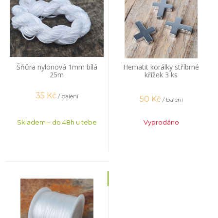
Šňůra nylonová 1mm bílá
Hematit korálky stříbrné
25m
křížek 3 ks
35
Kč
/ balení
50
Kč
/ balení
Skladem – do 48h u tebe
Vyprodáno