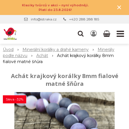
×
Klasiky tvůrců v akci – nyní výhodněji.
Platí do 23.8.2026!
info@istraka.cz
+420 288 288 185
Úvod
Minerální korálky a drahé kameny
Minerály
podle názvu
Achát
Achát krajkový korálky 8mm
fialové matné šňůra
Achát krajkový korálky 8mm fialové
matné šňůra
Sleva -32%