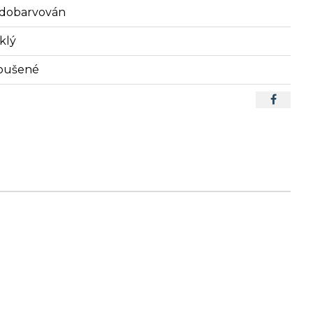
dobarvován
klý
oušené