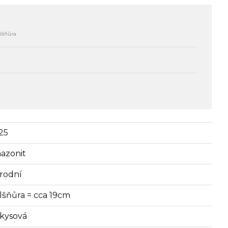
lšňůra
25
azonit
írodní
lšňůra = cca 19cm
rkysová