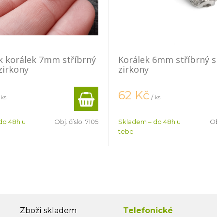
ek korálek 7mm stříbrný
Korálek 6mm stříbrný s
zirkony
zirkony
62
Kč
 ks
/ ks
do 48h u
Obj. číslo:
7105
Skladem – do 48h u
Ob
tebe
Zboží skladem
Telefonické