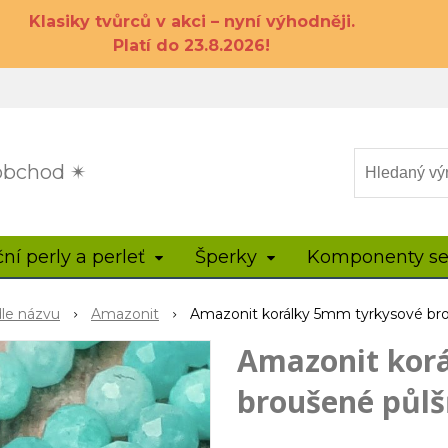
Klasiky tvůrců v akci – nyní výhodněji.
Platí do 23.8.2026!
 obchod ✴
ční perly a perleť
Šperky
Komponenty se
dle názvu
Amazonit
Amazonit korálky 5mm tyrkysové br
Amazonit kor
broušené půl