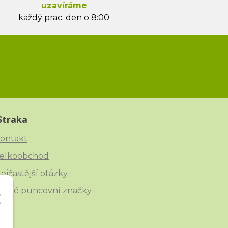
uzavíráme
každý prac. den o 8:00
Straka
ontakt
elkoobchod
ejčastější otázky
eské puncovní značky