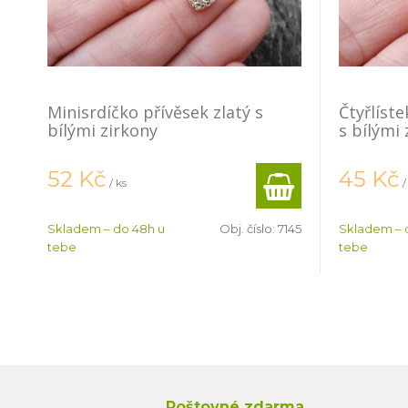
Minisrdíčko přívěsek zlatý s
Čtyřlíst
bílými zirkony
s bílými 
52
Kč
45
Kč
/ ks
/
Skladem – do 48h u
Obj. číslo:
7145
Skladem – 
tebe
tebe
Poštovné zdarma