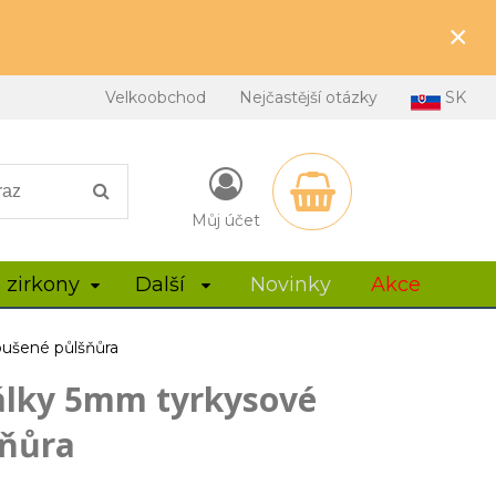
×
Velkoobchod
Nejčastější otázky
SK
Můj účet
 zirkony
Další
Novinky
Akce
oušené půlšňůra
álky 5mm tyrkysové
šňůra