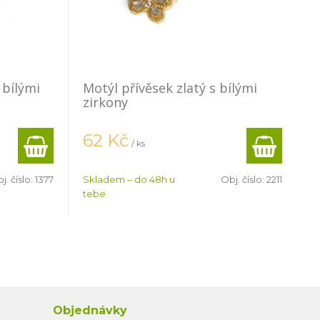
 bílými
Motýl přívěsek zlatý s bílými
zirkony
62
Kč
/ ks
j. číslo:
1377
Skladem – do 48h u
Obj. číslo:
2211
tebe
Objednávky