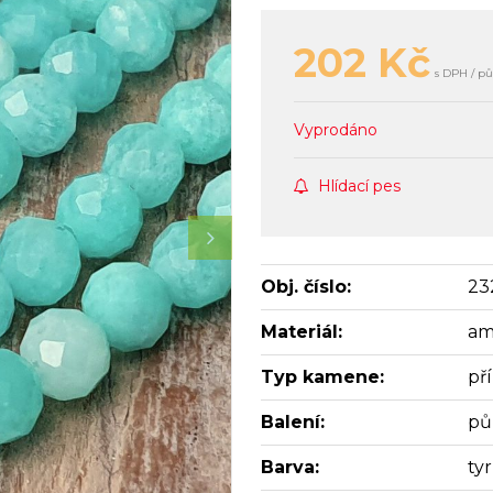
202
Kč
s DPH / pů
Vyprodáno
Hlídací pes
Obj. číslo:
23
Materiál:
am
Typ kamene:
př
Balení:
pů
Barva:
ty