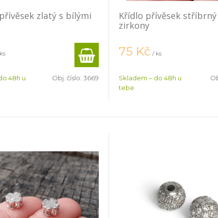
přívěsek zlatý s bílými
Křídlo přívěsek stříbrný
zirkony
75
Kč
 ks
/ ks
do 48h u
Obj. číslo:
3669
Skladem – do 48h u
Ob
tebe