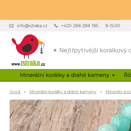
info@istraka.cz
+420 288 288 185
8-15:00
✴ Nejtřpytivější korálkový
Minerální korálky a drahé kameny
Ří
Úvod
Minerální korálky a drahé kameny
Minerály po