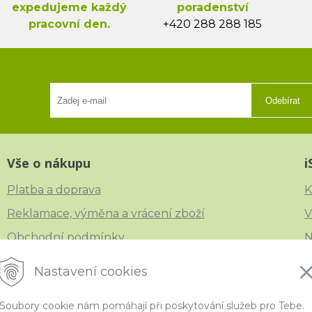
expedujeme každý
poradenství
pracovní den.
+420 288 288 185
Odebírat
Vše o nákupu
i
Platba a doprava
K
Reklamace, výměna a vrácení zboží
V
Obchodní podmínky
N
Ochrana osobních údajů
Č
Nastavení cookies
Soubory cookie nám pomáhají při poskytování služeb pro Tebe.