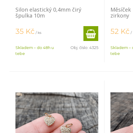
Silon elastický 0,4mm čirý
Měsíček 
špulka 10m
zirkony
35
Kč
52
Kč
/ ks
/
Skladem – do 48h u
Obj. číslo:
4325
Skladem – 
tebe
tebe