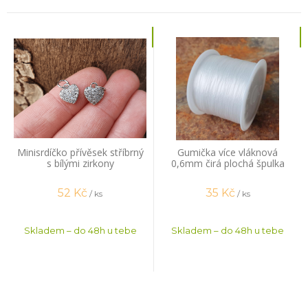
Minisrdíčko přívěsek stříbrný
Gumička více vláknová
s bílými zirkony
0,6mm čirá plochá špulka
44m
52
Kč
35
Kč
/ ks
/ ks
Skladem – do 48h u tebe
Skladem – do 48h u tebe