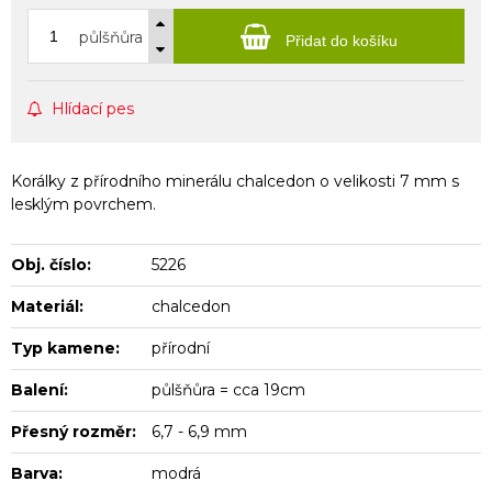
půlšňůra
Přidat do košíku
Hlídací pes
Korálky z přírodního minerálu chalcedon o velikosti 7 mm s
lesklým povrchem.
Obj. číslo:
5226
Materiál:
chalcedon
Typ kamene:
přírodní
Balení:
půlšňůra = cca 19cm
Přesný rozměr:
6,7 - 6,9 mm
Barva:
modrá