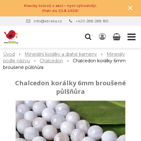
×
Klasiky tvůrců v akci – nyní výhodněji.
Platí do 23.8.2026!
info@istraka.cz
+420 288 288 185
Úvod
Minerální korálky a drahé kameny
Minerály
podle názvu
Chalcedon
Chalcedon korálky 6mm
broušené půlšňůra
Chalcedon korálky 6mm broušené
půlšňůra