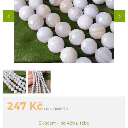
247
Kč
s DPH / půlšňůra
Skladem – do 48h u tebe