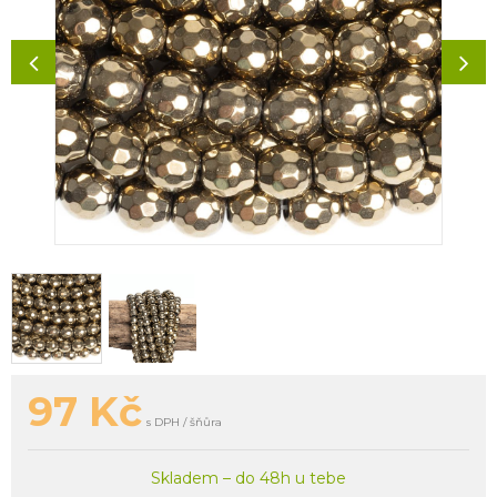
97
Kč
s DPH / šňůra
Skladem – do 48h u tebe