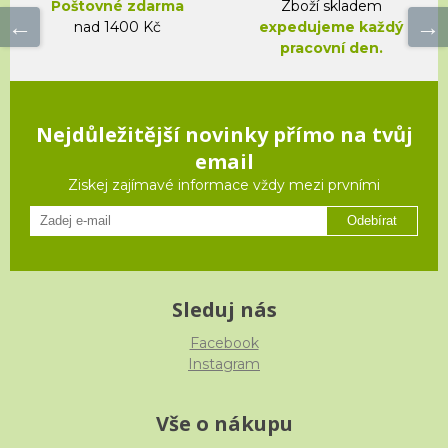
Poštovné zdarma
Zboží skladem
nad 1400 Kč
expedujeme každý
pracovní den.
Nejdůležitější novinky přímo na tvůj
email
Ziskej zajímavé informace vždy mezi prvními
Odebírat
Sleduj nás
Facebook
Instagram
Vše o nákupu