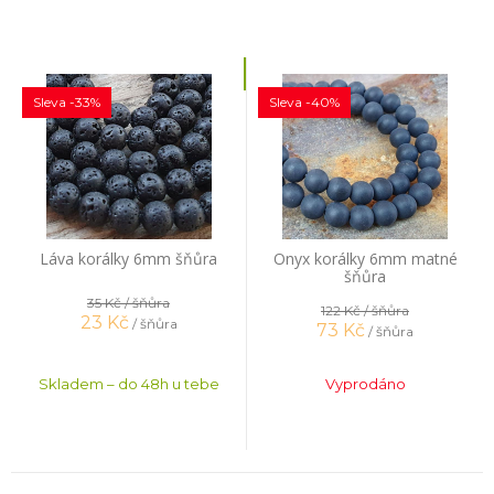
Sleva -33%
Sleva -40%
Láva korálky 6mm šňůra
Onyx korálky 6mm matné
šňůra
35 Kč
/ šňůra
122 Kč
/ šňůra
23
Kč
/ šňůra
73
Kč
/ šňůra
Skladem – do 48h u tebe
Vyprodáno