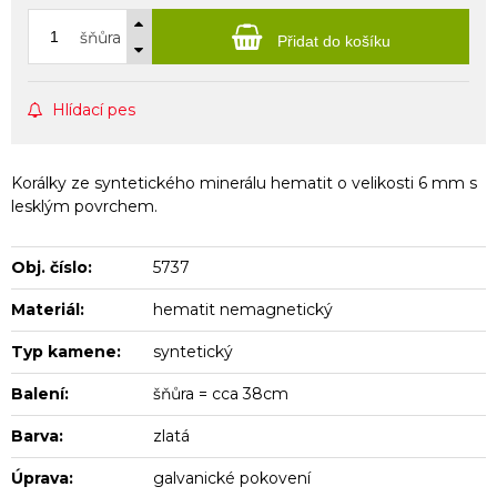
šňůra
Přidat do košíku
Hlídací pes
Korálky ze syntetického minerálu hematit o velikosti 6 mm s
lesklým povrchem.
Obj. číslo:
5737
Materiál:
hematit nemagnetický
Typ kamene:
syntetický
Balení:
šňůra = cca 38cm
Barva:
zlatá
Úprava:
galvanické pokovení