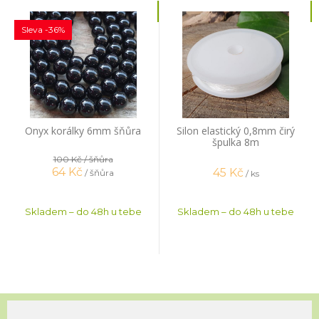
Sleva -36%
Onyx korálky 6mm šňůra
Silon elastický 0,8mm čirý
špulka 8m
100 Kč
/ šňůra
64
Kč
45
Kč
/ šňůra
/ ks
Skladem – do 48h u tebe
Skladem – do 48h u tebe