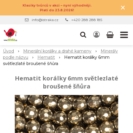
×
Klasiky tvůrců v akci – nyní výhodněji.
Platí do 23.8.2026!
info@istraka.cz
+420 288 288 185
Úvod
Minerální korálky a drahé kameny
Minerály
podle názvu
Hematit
Hematit korálky 6mm
světlezlaté broušené šňůra
Hematit korálky 6mm světlezlaté
broušené šňůra