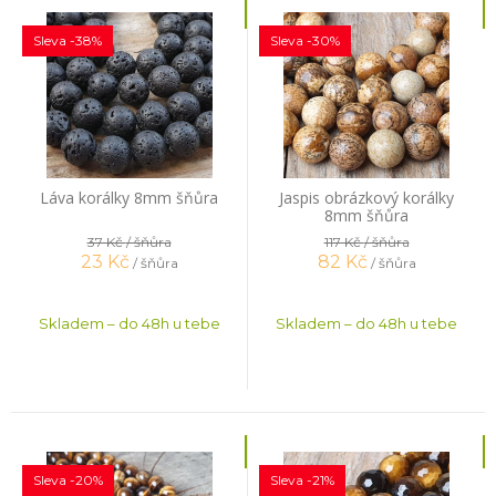
Sleva -38%
Sleva -30%
Láva korálky 8mm šňůra
Jaspis obrázkový korálky
8mm šňůra
37 Kč
/ šňůra
117 Kč
/ šňůra
23
Kč
82
Kč
/ šňůra
/ šňůra
Skladem – do 48h u tebe
Skladem – do 48h u tebe
Sleva -20%
Sleva -21%