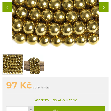
97
Kč
s DPH / šňůra
Skladem – do 48h u tebe