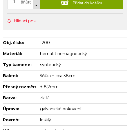
šňůra
Přidat do košíku
Hlídací pes
Obj. číslo:
1200
Materiál:
hematit nemagnetický
Typ kamene:
syntetický
Balení:
šňůra = cca 38cm
Přesný rozměr:
± 8,2mm
Barva:
zlatá
Úprava:
galvanické pokovení
Povrch:
lesklý