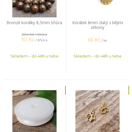
Bronzit korálky 8,5mm šňůra
Korálek 8mm zlatý s bílými
zirkony
204 Kč
/ šňůra
151
Kč
65
Kč
/ šňůra
/ ks
Skladem – do 48h u tebe
Skladem – do 48h u tebe