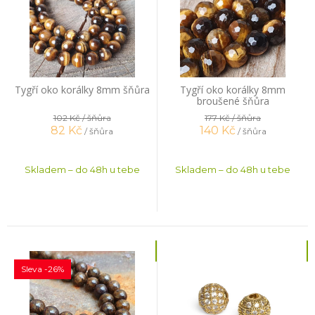
Tygří oko korálky 8mm šňůra
Tygří oko korálky 8mm
broušené šňůra
102 Kč
/ šňůra
177 Kč
/ šňůra
82
Kč
140
Kč
/ šňůra
/ šňůra
Skladem – do 48h u tebe
Skladem – do 48h u tebe
Sleva -26%