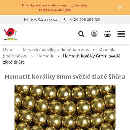
×
Klasiky tvůrců v akci – nyní výhodněji.
Platí do 23.8.2026!
info@istraka.cz
+420 288 288 185
Úvod
Minerální korálky a drahé kameny
Minerály
podle názvu
Hematit
Hematit korálky 8mm světlé
zlaté šňůra
Hematit korálky 8mm světlé zlaté šňůra