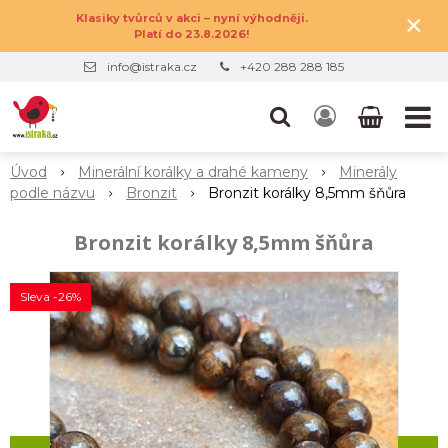
×
Klasiky tvůrců v akci – nyní výhodněji.
Platí do 23.8.2026!
info@istraka.cz
+420 288 288 185
Úvod
Minerální korálky a drahé kameny
Minerály
podle názvu
Bronzit
Bronzit korálky 8,5mm šňůra
Bronzit korálky 8,5mm šňůra
Sleva -26%