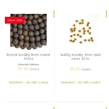
Sleva -26%
Bronzit korálky 8mm matné
Kuličky korálky 3mm zlaté
šňůra
nerez 30 ks
204 Kč
/ šňůra
151
Kč
55
Kč
/ šňůra
/ balení
Skladem – do 48h u tebe
Skladem – do 48h u tebe