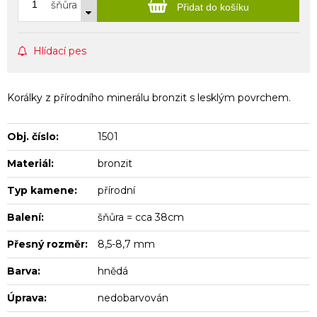
šňůra
Přidat do košíku
Hlídací pes
Korálky z přírodního minerálu bronzit s lesklým povrchem.
Obj. číslo:
1501
Materiál:
bronzit
Typ kamene:
přírodní
Balení:
šňůra = cca 38cm
Přesný rozměr:
8,5-8,7 mm
Barva:
hnědá
Úprava:
nedobarvován