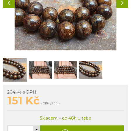
204 Kč
s DPH
151
Kč
s DPH / šňůra
Skladem – do 48h u tebe