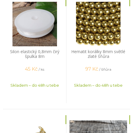
Silon elastický 0,8mm čirý
Hematit korálky 8mm světlé
špulka 8m
zlaté šňůra
45
Kč
97
Kč
/ ks
/ šňůra
Skladem – do 48h u tebe
Skladem – do 48h u tebe