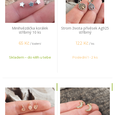
Minihvězdička korálek
Strom života přívěsek Ag925
stříbrný 10 ks
stříbrný
65
Kč
122
Kč
/ balení
/ ks
Skladem – do 48h u tebe
Poslední 1 - 2 ks