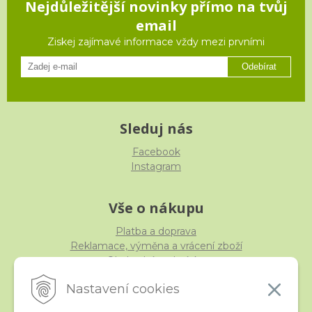
Nejdůležitější novinky přímo na tvůj
email
Ziskej zajímavé informace vždy mezi prvními
Odebírat
Sleduj nás
Facebook
Instagram
Vše o nákupu
Platba a doprava
Reklamace, výměna a vrácení zboží
Obchodní podmínky
Ochrana osobních údajů
Nastavení cookies