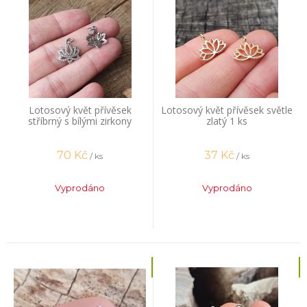
Lotosový květ přívěsek
Lotosový květ přívěsek světle
stříbrný s bílými zirkony
zlatý 1 ks
70
Kč
37
Kč
/ ks
/ ks
Vyprodáno
Vyprodáno