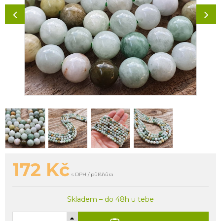
172
Kč
s DPH / půlšňůra
Skladem – do 48h u tebe