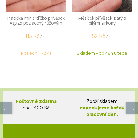
Placička minisrdíčko přívěsek
Měsíček přívěsek zlatý s
Ag925 pozlacený růžovým
bílými zirkony
zlatem
115
Kč
52
Kč
/ ks
/ ks
Poslední 1 - 2 ks
Skladem – do 48h u tebe
Poštovné zdarma
Zboží skladem
nad 1400 Kč
expedujeme každý
pracovní den.