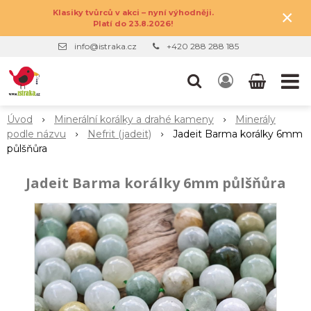
×
Klasiky tvůrců v akci – nyní výhodněji.
Platí do 23.8.2026!
info@istraka.cz
+420 288 288 185
Úvod
Minerální korálky a drahé kameny
Minerály
podle názvu
Nefrit (jadeit)
Jadeit Barma korálky 6mm
půlšňůra
Jadeit Barma korálky 6mm půlšňůra