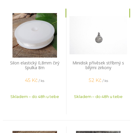
Silon elastický 0,8mm čirý
Minidisk přívěsek stříbrný s
špulka 8m
bílými zirkony
45
Kč
52
Kč
/ ks
/ ks
Skladem – do 48h u tebe
Skladem – do 48h u tebe