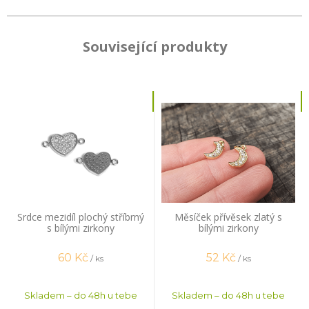
Související produkty
Srdce mezidíl plochý stříbrný
Měsíček přívěsek zlatý s
s bílými zirkony
bílými zirkony
60
Kč
52
Kč
/ ks
/ ks
Skladem – do 48h u tebe
Skladem – do 48h u tebe