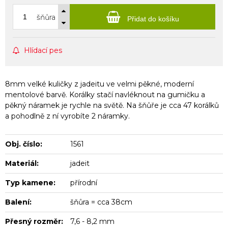
šňůra
Přidat do košíku
Hlídací pes
8mm velké kuličky z jadeitu ve velmi pěkné, moderní
mentolové barvě. Korálky stačí navléknout na gumičku a
pěkný náramek je rychle na světě. Na šňůře je cca 47 korálků
a pohodlně z ní vyrobíte 2 náramky.
Obj. číslo:
1561
Materiál:
jadeit
Typ kamene:
přírodní
Balení:
šňůra = cca 38cm
Přesný rozměr:
7,6 - 8,2 mm