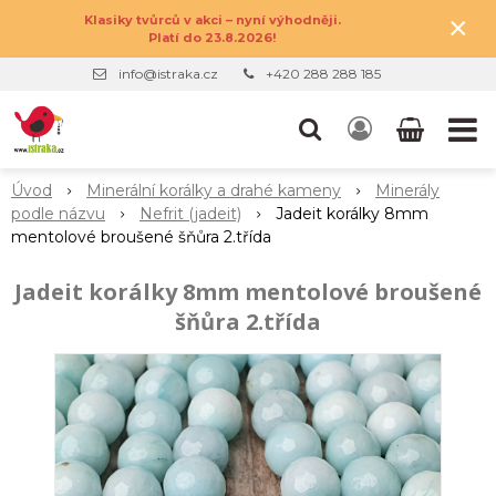
×
Klasiky tvůrců v akci – nyní výhodněji.
Platí do 23.8.2026!
info@istraka.cz
+420 288 288 185
Úvod
Minerální korálky a drahé kameny
Minerály
podle názvu
Nefrit (jadeit)
Jadeit korálky 8mm
mentolové broušené šňůra 2.třída
Jadeit korálky 8mm mentolové broušené
šňůra 2.třída