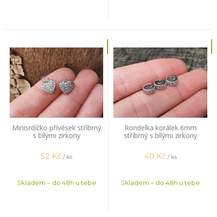
Minisrdíčko přívěsek stříbrný
Rondelka korálek 6mm
s bílými zirkony
stříbrný s bílými zirkony
52
Kč
40
Kč
/ ks
/ ks
Skladem – do 48h u tebe
Skladem – do 48h u tebe