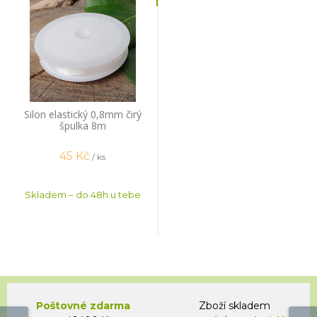
Silon elastický 0,8mm čirý
špulka 8m
45
Kč
/ ks
Skladem – do 48h u tebe
Poštovné zdarma
Zboží skladem