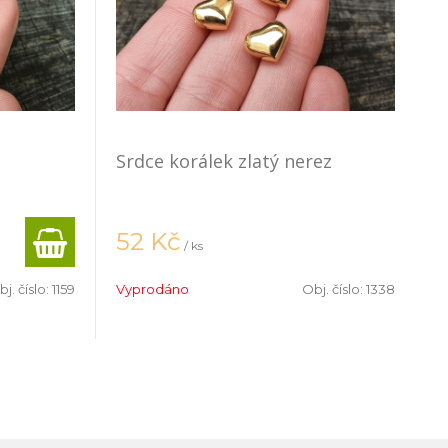
Srdce korálek zlatý nerez
52
Kč
/ ks
j. číslo:
1159
Vyprodáno
Obj. číslo:
1338