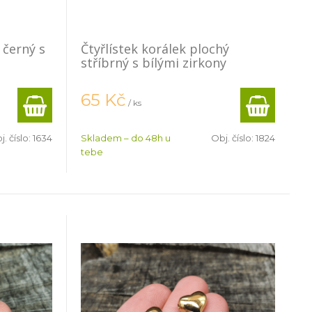
 černý s
Čtyřlístek korálek plochý
stříbrný s bílými zirkony
65
Kč
/ ks
j. číslo:
1634
Skladem – do 48h u
Obj. číslo:
1824
tebe