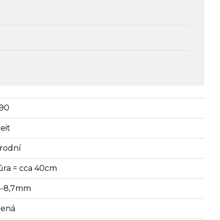
90
eit
írodní
ůra = cca 40cm
4-8,7mm
lená