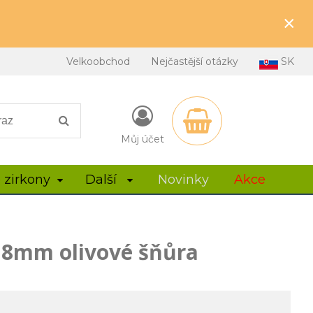
×
Velkoobchod
Nejčastější otázky
SK
Můj účet
 zirkony
Další
Novinky
Akce
y 8mm olivové šňůra