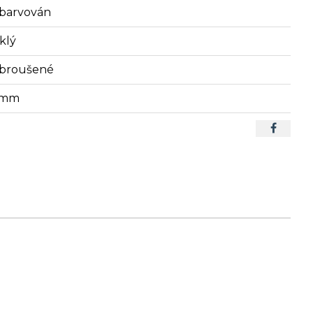
barvován
klý
broušené
2mm