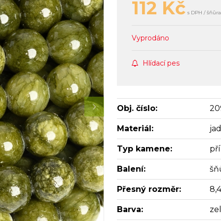
112
Kč
s DPH / šňůra
Vyprodáno
Hlídací pes
Obj. číslo:
20
Materiál:
jad
Typ kamene:
př
Balení:
šň
Přesný rozměr:
8,
Barva:
ze