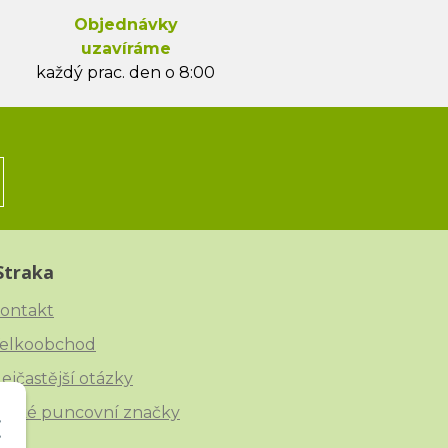
Objednávky
uzavíráme
každý prac. den o 8:00
Straka
ontakt
elkoobchod
ejčastější otázky
eské puncovní značky