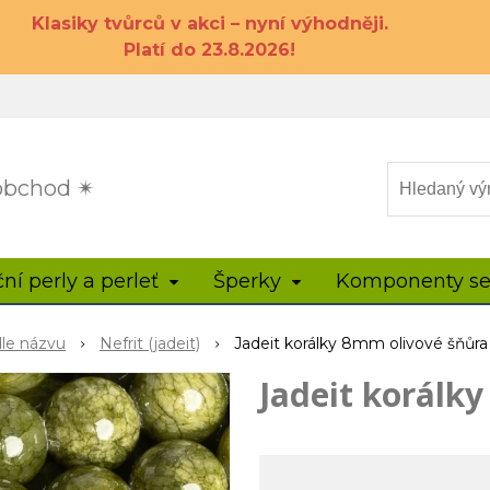
Klasiky tvůrců v akci – nyní výhodněji.
Platí do 23.8.2026!
 obchod ✴
ční perly a perleť
Šperky
Komponenty se
dle názvu
Nefrit (jadeit)
Jadeit korálky 8mm olivové šňůra
Jadeit korálk