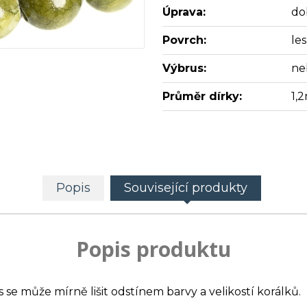
Úprava:
do
Povrch:
les
Výbrus:
ne
Průměr dírky:
1,
Popis
Související produkty
Popis produktu
s se může mírně lišit odstínem barvy a velikostí korálků.