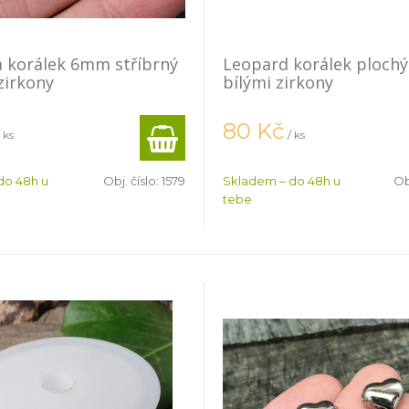
 korálek 6mm stříbrný
Leopard korálek plochý
zirkony
bílými zirkony
80
Kč
/ ks
/ ks
do 48h u
Obj. číslo:
1579
Skladem – do 48h u
Ob
tebe