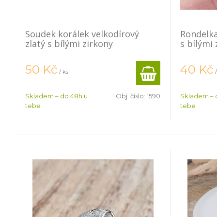
Soudek korálek velkodírový
Rondelka
zlatý s bílými zirkony
s bílými 
50
Kč
40
Kč
/ ks
Skladem – do 48h u
Obj. číslo:
1590
Skladem – 
tebe
tebe