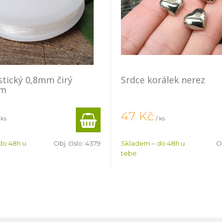
astický 0,8mm čirý
Srdce korálek nerez
8m
47
Kč
 ks
/ ks
do 48h u
Obj. číslo:
4379
Skladem – do 48h u
Ob
tebe