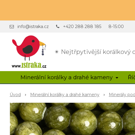
info@istraka.cz
+420 288 288 185
8-15:00
✴ Nejtřpytivější korálkový
Minerální korálky a drahé kameny
Ří
Úvod
Minerální korálky a drahé kameny
Minerály po