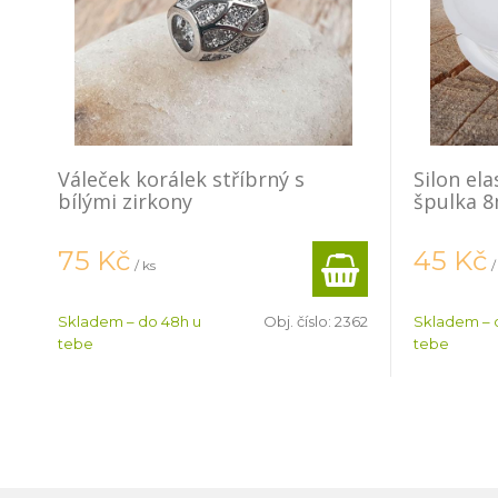
Váleček korálek stříbrný s
Silon el
bílými zirkony
špulka 
75
Kč
45
Kč
/ ks
/
Skladem – do 48h u
Obj. číslo:
2362
Skladem – 
tebe
tebe