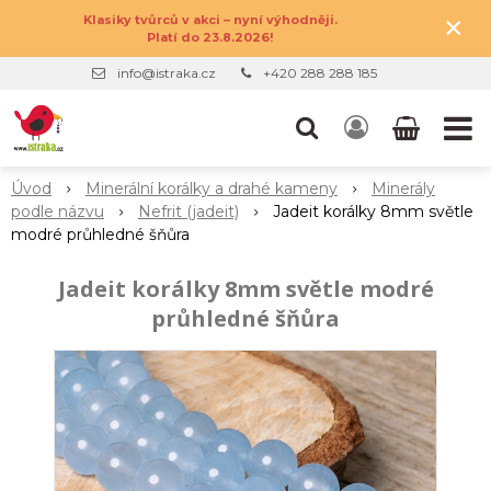
×
Klasiky tvůrců v akci – nyní výhodněji.
Platí do 23.8.2026!
info@istraka.cz
+420 288 288 185
Úvod
Minerální korálky a drahé kameny
Minerály
podle názvu
Nefrit (jadeit)
Jadeit korálky 8mm světle
modré průhledné šňůra
Jadeit korálky 8mm světle modré
průhledné šňůra