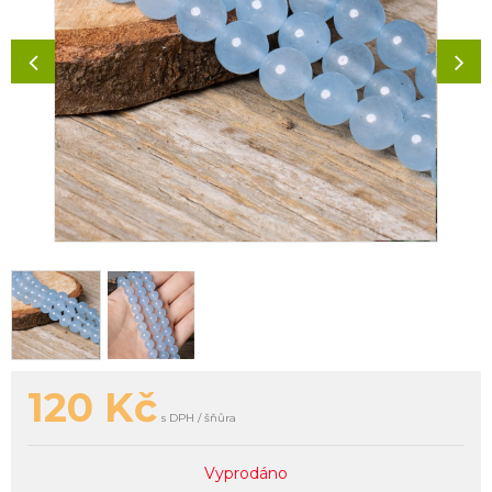
120
Kč
s DPH / šňůra
Vyprodáno