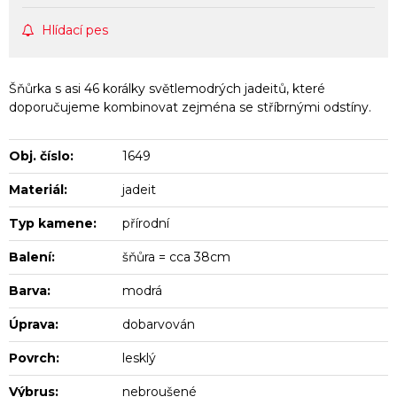
Hlídací pes
Šňůrka s asi 46 korálky světlemodrých jadeitů, které
doporučujeme kombinovat zejména se stříbrnými odstíny.
Obj. číslo:
1649
Materiál:
jadeit
Typ kamene:
přírodní
Balení:
šňůra = cca 38cm
Barva:
modrá
Úprava:
dobarvován
Povrch:
lesklý
Výbrus:
nebroušené