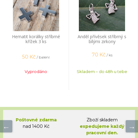
Hematit korálky stříbrné
Anděl přívěsek stříbrný s
křížek 3 ks
bílými zirkony
70
Kč
/ ks
50
Kč
/ balení
Vyprodáno
Skladem – do 48h u tebe
Poštovné zdarma
Zboží skladem
nad 1400 Kč
expedujeme každý
pracovní den.