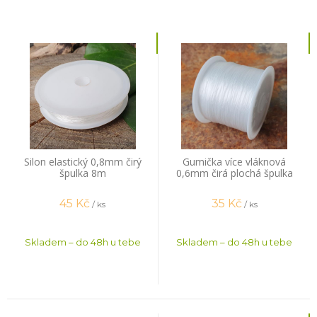
Silon elastický 0,8mm čirý
Gumička více vláknová
špulka 8m
0,6mm čirá plochá špulka
44m
45
Kč
35
Kč
/ ks
/ ks
Skladem – do 48h u tebe
Skladem – do 48h u tebe