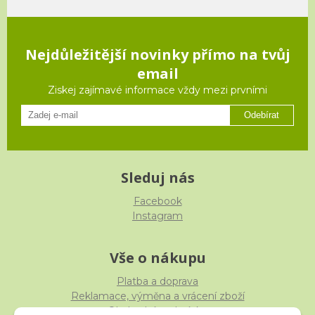
Nejdůležitější novinky přímo na tvůj
email
Ziskej zajímavé informace vždy mezi prvními
Odebírat
Sleduj nás
Facebook
Instagram
Vše o nákupu
Platba a doprava
Reklamace, výměna a vrácení zboží
Obchodní podmínky