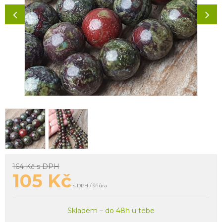
164 Kč
s DPH
105
Kč
s DPH / šňůra
Skladem – do 48h u tebe