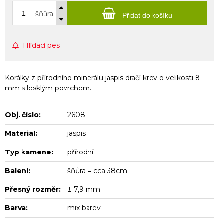
šňůra
Přidat do košíku
Hlídací pes
Korálky z přírodního minerálu jaspis dračí krev o velikosti 8
mm s lesklým povrchem.
Obj. číslo:
2608
Materiál:
jaspis
Typ kamene:
přírodní
Balení:
šňůra = cca 38cm
Přesný rozměr:
± 7,9 mm
Barva:
mix barev