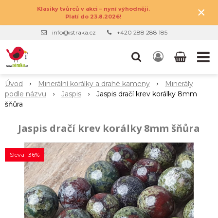
×
Klasiky tvůrců v akci – nyní výhodněji.
Platí do 23.8.2026!
info@istraka.cz
+420 288 288 185
Úvod
Minerální korálky a drahé kameny
Minerály
podle názvu
Jaspis
Jaspis dračí krev korálky 8mm
šňůra
Jaspis dračí krev korálky 8mm šňůra
Sleva -36%