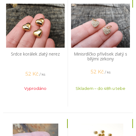
Srdce korálek zlatý nerez
Minisrdíčko přívěsek zlatý s
bílými zirkony
52
Kč
/ ks
52
Kč
/ ks
Vyprodáno
Skladem – do 48h u tebe