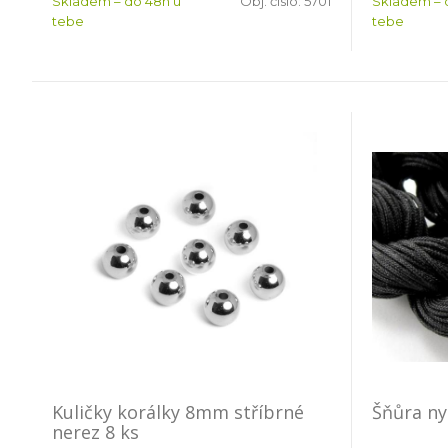
Skladem – do 48h u
Obj. číslo:
5701
Skladem – 
tebe
tebe
Kuličky korálky 8mm stříbrné
Šňůra n
nerez 8 ks