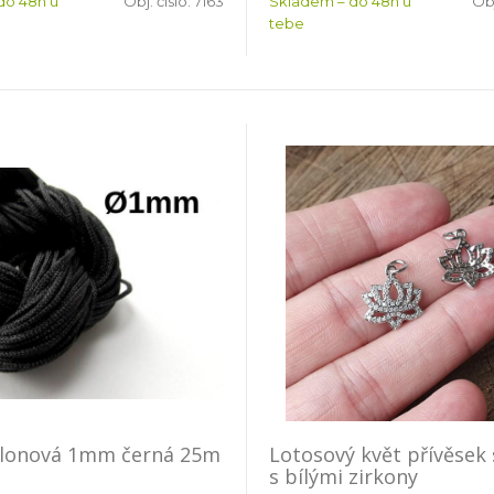
do 48h u
Obj. číslo:
7163
Skladem – do 48h u
Obj
tebe
ylonová 1mm černá 25m
Lotosový květ přívěsek 
s bílými zirkony