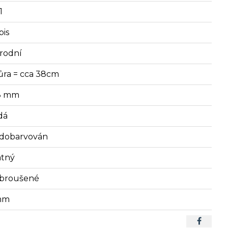
1
pis
írodní
ůra = cca 38cm
8 mm
dá
dobarvován
tný
broušené
mm