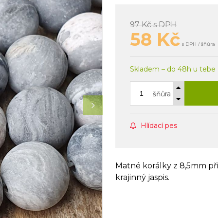
97 Kč
s DPH
58
Kč
s DPH / šňůra
Skladem – do 48h u tebe
šňůra
Hlídací pes
Matné korálky z 8,5mm 
krajinný jaspis.