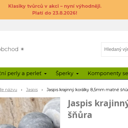
Klasiky tvůrců v akci – nyní výhodněji.
Platí do 23.8.2026!
 obchod ✴
ční perly a perleť
Šperky
Komponenty se
dle názvu
Jaspis
Jaspis krajinný korálky 8,5mm matné šňů
Jaspis krajin
šňůra