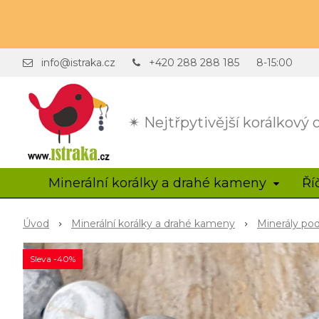
info@istraka.cz
+420 288 288 185
8-15:00
✴ Nejtřpytivější korálkový
Minerální korálky a drahé kameny
Ří
Úvod
Minerální korálky a drahé kameny
Minerály po
Sleva -40%