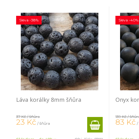
Sleva -38%
Sleva -40%
Láva korálky 8mm šňůra
Onyx ko
37 Kč
/ šňůra
139 Kč
/ šňůr
23
Kč
83
Kč
/ šňůra
/