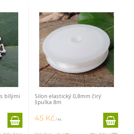
s bílými
Silon elastický 0,8mm čirý
špulka 8m
45
Kč
/ ks