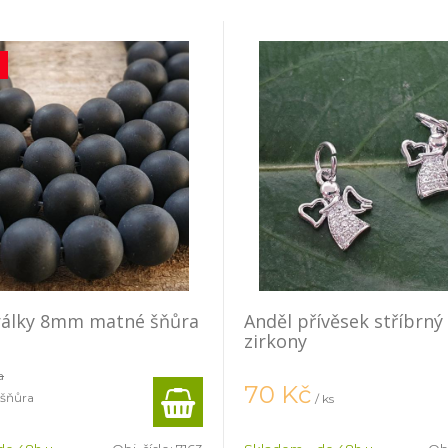
rálky 8mm matné šňůra
Anděl přívěsek stříbrný 
zirkony
a
70
Kč
 šňůra
/ ks