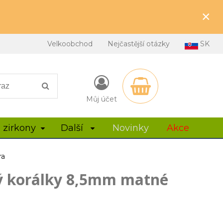
×
Velkoobchod
Nejčastější otázky
SK
Můj účet
 zirkony
Další
Novinky
Akce
ra
ný korálky 8,5mm matné