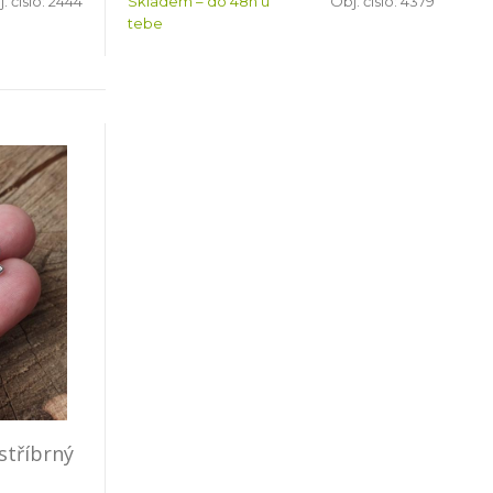
. číslo:
2444
Skladem – do 48h u
Obj. číslo:
4379
tebe
stříbrný