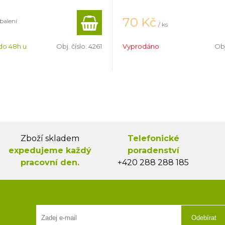
70
Kč
 balení
/ ks
do 48h u
Obj. číslo:
4261
Vyprodáno
Obj
Zboží skladem
Telefonické
expedujeme každý
poradenství
pracovní den.
+420 288 288 185
Odebírat