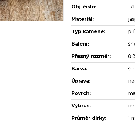
Obj. číslo:
171
Materiál:
jas
Typ kamene:
př
Balení:
šň
Přesný rozměr:
8,
Barva:
še
Úprava:
ne
Povrch:
ma
Výbrus:
ne
Průměr dírky:
1 