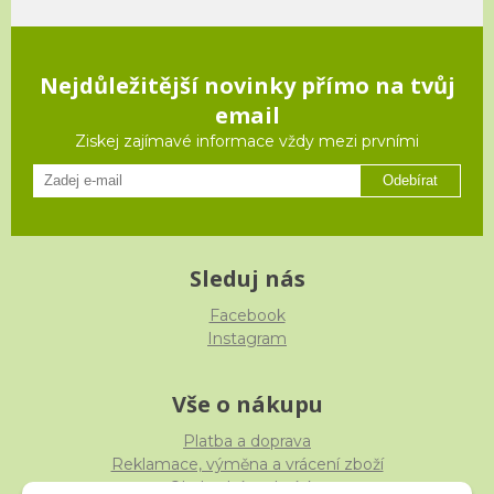
Nejdůležitější novinky přímo na tvůj
email
Ziskej zajímavé informace vždy mezi prvními
Odebírat
Sleduj nás
Facebook
Instagram
Vše o nákupu
Platba a doprava
Reklamace, výměna a vrácení zboží
Obchodní podmínky