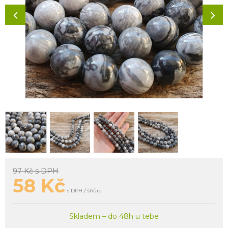
97 Kč
s DPH
58
Kč
s DPH / šňůra
Skladem – do 48h u tebe