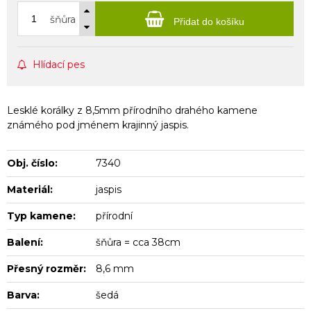
šňůra
Přidat do košíku
Hlídací pes
Lesklé korálky z 8,5mm přírodního drahého kamene
známého pod jménem krajinný jaspis.
Obj. číslo:
7340
Materiál:
jaspis
Typ kamene:
přírodní
Balení:
šňůra = cca 38cm
Přesný rozměr:
8,6 mm
Barva:
šedá