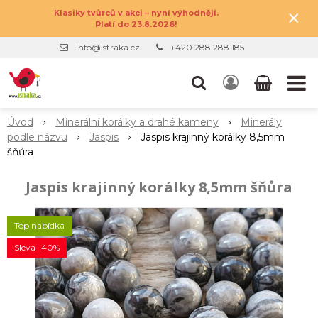
×
Klasiky tvůrců v akci – nyní výhodněji.
Platí do 23.8.2026!
info@istraka.cz
+420 288 288 185
Úvod
Minerální korálky a drahé kameny
Minerály
podle názvu
Jaspis
Jaspis krajinný korálky 8,5mm
šňůra
Jaspis krajinný korálky 8,5mm šňůra
Top nabídka
Sleva -40%