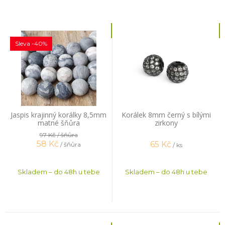
Sleva -40%
Jaspis krajinný korálky 8,5mm
Korálek 8mm černý s bílými
matné šňůra
zirkony
97 Kč
/ šňůra
58
Kč
65
Kč
/ šňůra
/ ks
Skladem – do 48h u tebe
Skladem – do 48h u tebe