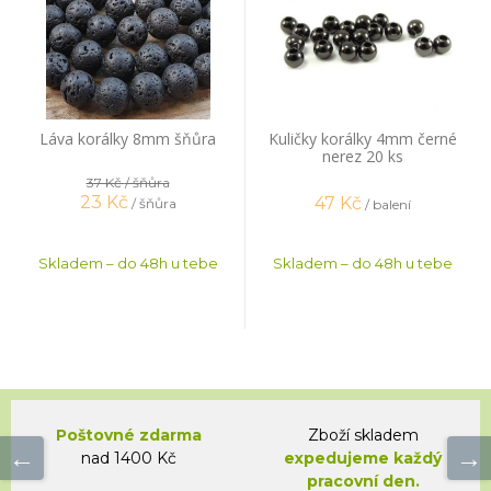
Láva korálky 8mm šňůra
Kuličky korálky 4mm černé
nerez 20 ks
37 Kč
/ šňůra
23
Kč
47
Kč
/ šňůra
/ balení
Skladem – do 48h u tebe
Skladem – do 48h u tebe
Poštovné zdarma
Zboží skladem
nad 1400 Kč
expedujeme každý
pracovní den.