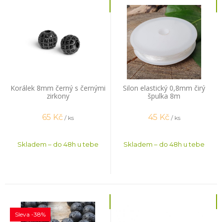
Korálek 8mm černý s černými
Silon elastický 0,8mm čirý
zirkony
špulka 8m
65
Kč
45
Kč
/ ks
/ ks
Skladem – do 48h u tebe
Skladem – do 48h u tebe
Sleva -38%