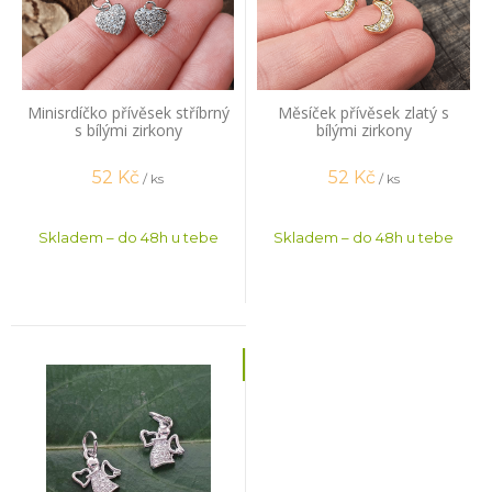
Minisrdíčko přívěsek stříbrný
Měsíček přívěsek zlatý s
s bílými zirkony
bílými zirkony
52
Kč
52
Kč
/ ks
/ ks
Skladem – do 48h u tebe
Skladem – do 48h u tebe