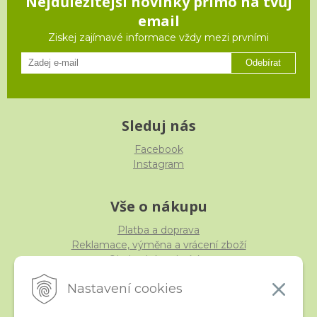
Nejdůležitější novinky přímo na tvůj
email
Ziskej zajímavé informace vždy mezi prvními
Odebírat
Sleduj nás
Facebook
Instagram
Vše o nákupu
Platba a doprava
Reklamace, výměna a vrácení zboží
Obchodní podmínky
Ochrana osobních údajů
Nastavení cookies