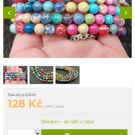
154 Kč
s DPH
128
Kč
s DPH / šňůra
Skladem – do 48h u tebe