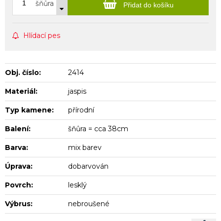
šňůra
Přidat do košíku
Hlídací pes
Obj. číslo:
2414
Materiál:
jaspis
Typ kamene:
přírodní
Balení:
šňůra = cca 38cm
Barva:
mix barev
Úprava:
dobarvován
Povrch:
lesklý
Výbrus:
nebroušené