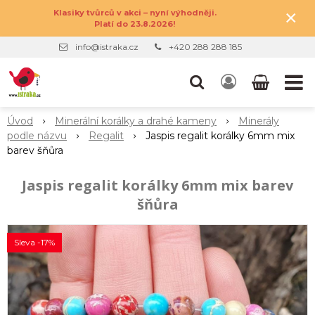
×
Klasiky tvůrců v akci – nyní výhodněji.
Platí do 23.8.2026!
info@istraka.cz
+420 288 288 185
Úvod
Minerální korálky a drahé kameny
Minerály
podle názvu
Regalit
Jaspis regalit korálky 6mm mix
barev šňůra
Jaspis regalit korálky 6mm mix barev
šňůra
Sleva -17%