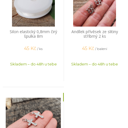
Silon elastický 0,8mm čirý
Andílek přívěsek ze slitiny
špulka 8m
stříbrný 2 ks
45
Kč
45
Kč
/ ks
/ balení
Skladem – do 48h u tebe
Skladem – do 48h u tebe