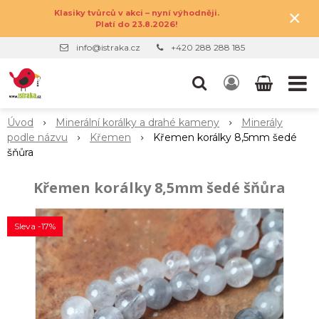
×
Klasiky tvůrců v akci – nyní výhodněji.
Platí do 23.8.2026!
info@istraka.cz
+420 288 288 185
Úvod
Minerální korálky a drahé kameny
Minerály
podle názvu
Křemen
Křemen korálky 8,5mm šedé
šňůra
Křemen korálky 8,5mm šedé šňůra
Sleva -17%