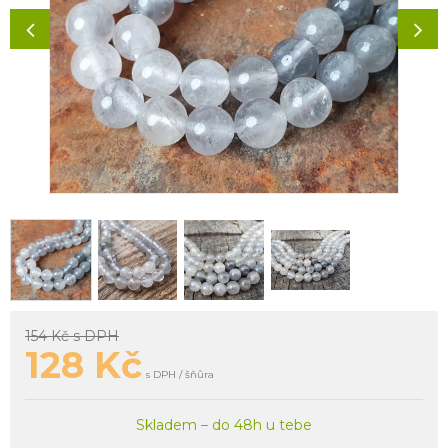
154 Kč
s DPH
128
Kč
s DPH / šňůra
Skladem – do 48h u tebe