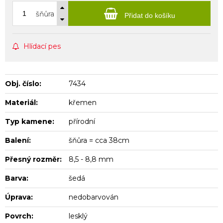
šňůra
Přidat do košíku
Hlídací pes
Obj. číslo:
7434
Materiál:
křemen
Typ kamene:
přírodní
Balení:
šňůra = cca 38cm
Přesný rozměr:
8,5 - 8,8 mm
Barva:
šedá
Úprava:
nedobarvován
Povrch:
lesklý