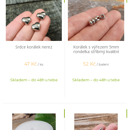
Srdce korálek nerez
Korálek s výřezem 5mm
rondelka stříbrný kvalitní
pokov 20 ks
47
Kč
52
Kč
/ ks
/ balení
Skladem – do 48h u tebe
Skladem – do 48h u tebe