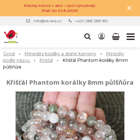
×
Klasiky tvůrců v akci – nyní výhodněji.
Platí do 23.8.2026!
info@istraka.cz
+420 288 288 185
Úvod
Minerální korálky a drahé kameny
Minerály
podle názvu
Křišťál
Křišťál Phantom korálky 8mm
půlšňůra
Křišťál Phantom korálky 8mm půlšňůra