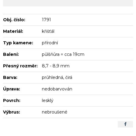
Obj. číslo:
1791
Materiál:
křišťál
Typ kamene:
přírodní
Balení:
půlšňůra = cca 19cm
Přesný rozměr:
8,7 - 8,9 mm
Barva:
průhledná, čirá
Úprava:
nedobarvován
Povrch:
lesklý
Výbrus:
nebroušené