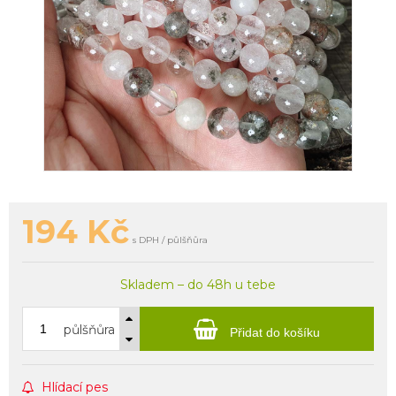
194
Kč
s DPH / půlšňůra
Skladem – do 48h u tebe
půlšňůra
Přidat do košíku
Hlídací pes