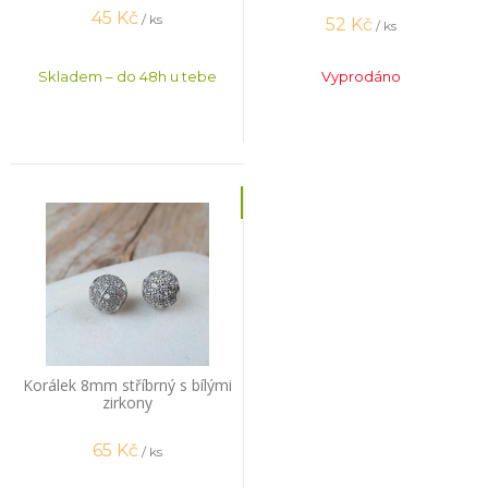
45
Kč
/ ks
52
Kč
/ ks
Skladem – do 48h u tebe
Vyprodáno
Korálek 8mm stříbrný s bílými
zirkony
65
Kč
/ ks