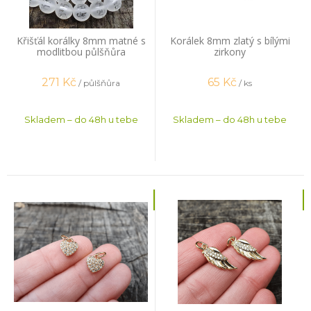
Křišťál korálky 8mm matné s
Korálek 8mm zlatý s bílými
modlitbou půlšňůra
zirkony
271
Kč
65
Kč
/ půlšňůra
/ ks
Skladem – do 48h u tebe
Skladem – do 48h u tebe