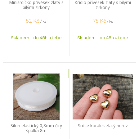
Minisrdíčko přívěsek zlatý s
Křídlo přívěsek zlatý s bílými
bílými zirkony
zirkony
52
Kč
75
Kč
/ ks
/ ks
Skladem – do 48h u tebe
Skladem – do 48h u tebe
Silon elastický 0,8mm čirý
Srdce korálek zlatý nerez
špulka 8m