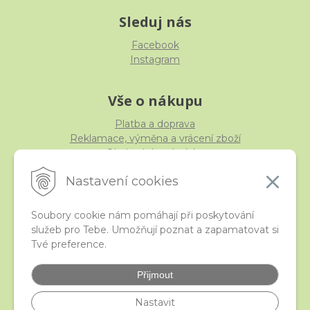
Sleduj nás
Facebook
Instagram
Vše o nákupu
Platba a doprava
Reklamace, výměna a vrácení zboží
Obchodní podmínky
Ochrana osobních údajů
Nastavení cookies
Soubory cookie nám pomáhají při poskytování
služeb pro Tebe. Umožňují poznat a zapamatovat si
iStraka
Tvé preference.
Kontakt
Velkoobchod
Přijmout
Nejčastější otázky
České puncovní značky
Nastavit