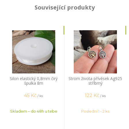
Související produkty
Silon elastický 0,8mm čirý
Strom života přívěsek Ag925
špulka 8m
stříbrný
45
Kč
122
Kč
/ ks
/ ks
Skladem – do 48h u tebe
Poslední 1 - 2 ks