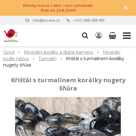
×
Klasiky tvůrců v akci – nyní výhodněji.
Platí do 23.8.2026!
info@istraka.cz
+420 288 288 185
Úvod
Minerální korálky a drahé kameny
Minerály
podle názvu
Turmalín
Křišťál s turmalínem korálky
nugety šňůra
Křišťál s turmalínem korálky nugety
šňůra