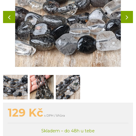
129
Kč
s DPH / šňůra
Skladem – do 48h u tebe