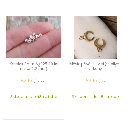
Korálek 3mm Ag925 10 ks
Měsíc přívěsek zlatý s bílými
(dírka 1,2 mm)
zirkony
62
Kč
52
Kč
/ balení
/ ks
Skladem – do 48h u tebe
Skladem – do 48h u tebe