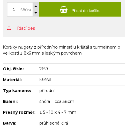
šňůra
Přidat do košíku
Hlídací pes
Korálky nugety z přírodního minerálu křišťál s turmalínem o
velikosti ± 8x6 mm s lesklým povrchem.
Obj. číslo:
2159
Materiál:
křišťál
Typ kamene:
přírodní
Balení:
šňůra = cca 38cm
Přesný rozměr:
± 5 - 10 x 4 - 7 mm
Barva:
průhledná, čirá