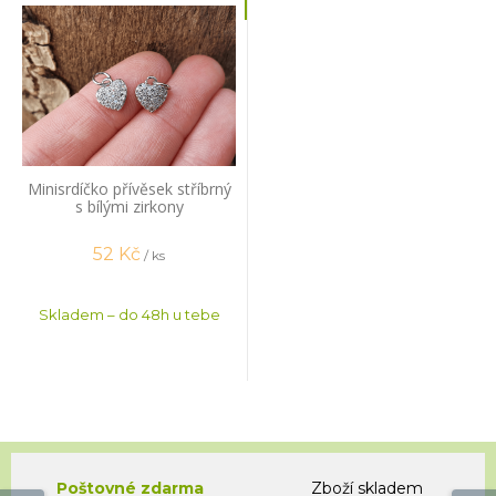
Minisrdíčko přívěsek stříbrný
s bílými zirkony
52
Kč
/ ks
Skladem – do 48h u tebe
Poštovné zdarma
Zboží skladem