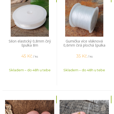
Silon elastický 0,8mm čirý
Gumička více vláknová
špulka 8m
0,6mm čirá plochá špulka
44m
45
Kč
35
Kč
/ ks
/ ks
Skladem – do 48h u tebe
Skladem – do 48h u tebe