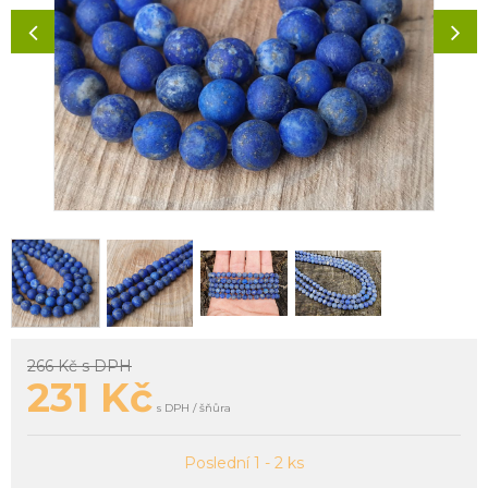
266 Kč
s DPH
231
Kč
s DPH / šňůra
Poslední 1 - 2 ks