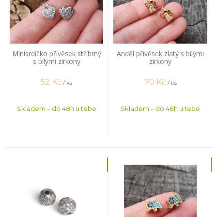
Minisrdíčko přívěsek stříbrný
Anděl přívěsek zlatý s bílými
s bílými zirkony
zirkony
52
Kč
70
Kč
/ ks
/ ks
Skladem – do 48h u tebe
Skladem – do 48h u tebe