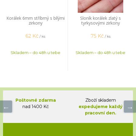
Korálek 6mm stříbrný s bílými
Sloník korálek zlatý s
zirkony
tyrkysovými zirkony
62
Kč
75
Kč
/ ks
/ ks
Skladem – do 48h u tebe
Skladem – do 48h u tebe
Poštovné zdarma
Zboží skladem
nad 1400 Kč
expedujeme každý
pracovní den.