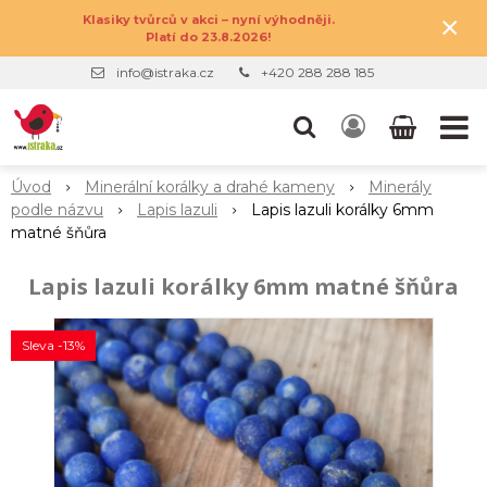
×
Klasiky tvůrců v akci – nyní výhodněji.
Platí do 23.8.2026!
info@istraka.cz
+420 288 288 185
Úvod
Minerální korálky a drahé kameny
Minerály
podle názvu
Lapis lazuli
Lapis lazuli korálky 6mm
matné šňůra
Lapis lazuli korálky 6mm matné šňůra
Sleva -13%