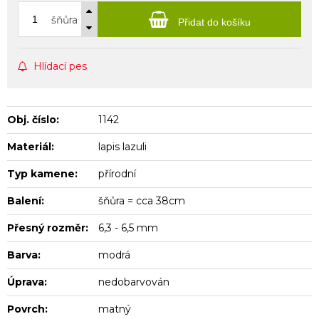
šňůra
Přidat do košíku
Hlídací pes
Obj. číslo:
1142
Materiál:
lapis lazuli
Typ kamene:
přírodní
Balení:
šňůra = cca 38cm
Přesný rozměr:
6,3 - 6,5 mm
Barva:
modrá
Úprava:
nedobarvován
Povrch:
matný