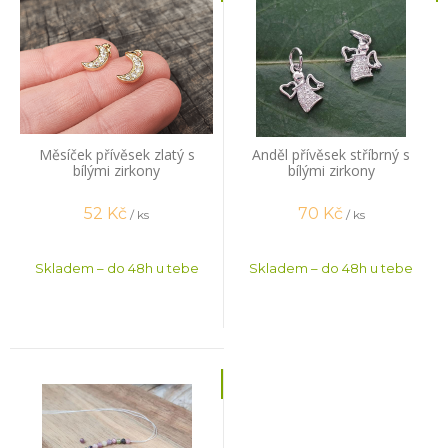
Měsíček přívěsek zlatý s
Anděl přívěsek stříbrný s
bílými zirkony
bílými zirkony
52
Kč
70
Kč
/ ks
/ ks
Skladem – do 48h u tebe
Skladem – do 48h u tebe