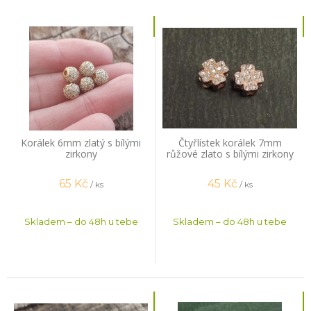
Korálek 6mm zlatý s bílými
Čtyřlístek korálek 7mm
zirkony
růžové zlato s bílými zirkony
65
Kč
45
Kč
/ ks
/ ks
Skladem – do 48h u tebe
Skladem – do 48h u tebe