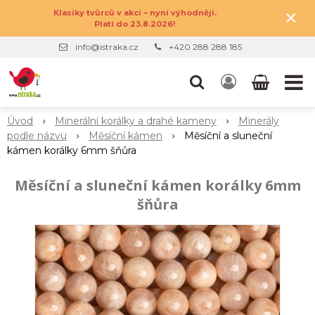
×
Klasiky tvůrců v akci – nyní výhodněji.
Platí do 23.8.2026!
info@istraka.cz
+420 288 288 185
Úvod
Minerální korálky a drahé kameny
Minerály
podle názvu
Měsíční kámen
Měsíční a sluneční
kámen korálky 6mm šňůra
Měsíční a sluneční kámen korálky 6mm
šňůra