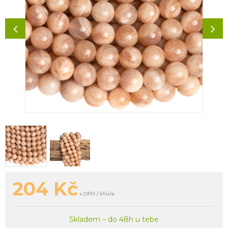
204
Kč
s DPH / šňůra
Skladem – do 48h u tebe