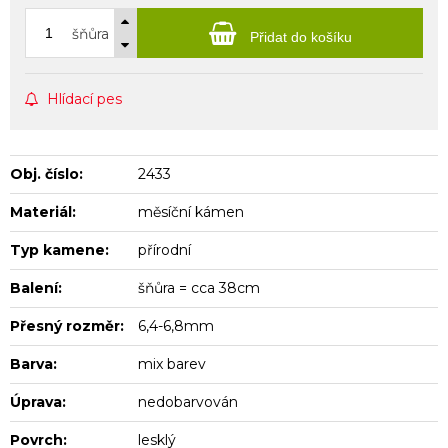
šňůra
Přidat do košíku
Hlídací pes
Obj. číslo:
2433
Materiál:
měsíční kámen
Typ kamene:
přírodní
Balení:
šňůra = cca 38cm
Přesný rozměr:
6,4-6,8mm
Barva:
mix barev
Úprava:
nedobarvován
Povrch:
lesklý