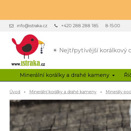
info@istraka.cz
+420 288 288 185
8-15:00
✴ Nejtřpytivější korálkový
Minerální korálky a drahé kameny
Ří
Úvod
Minerální korálky a drahé kameny
Minerály po