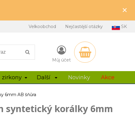
×
Velkoobchod
Nejčastější otázky
SK
Můj účet
 zirkony
Další
Novinky
Akce
lky 6mm AB šňůra
n syntetický korálky 6mm