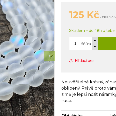
125
Kč
s DPH / šňů
Skladem – do 48h u tebe
šňůra
Hlídací pes
Neuvěřitelně krásný, záha
oblíbený. Právě proto vám 
zimě je lepší nosit náramk
ruce.
Obj. číslo:
14