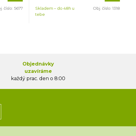
. číslo:
5677
Skladem – do 48h u
Obj. číslo:
1318
tebe
Objednávky
uzavíráme
každý prac. den o 8:00