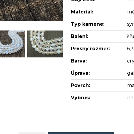
Materiál:
mě
Typ kamene:
sy
Balení:
šň
Přesný rozměr:
6,
Barva:
cr
Úprava:
ga
Povrch:
ma
Výbrus:
ne