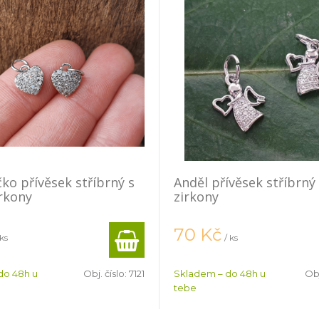
čko přívěsek stříbrný s
Anděl přívěsek stříbrný 
irkony
zirkony
70
Kč
 ks
/ ks
do 48h u
Obj. číslo:
7121
Skladem – do 48h u
Obj
tebe