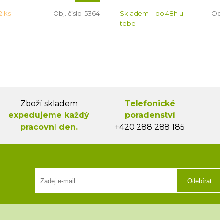
2 ks
Obj. číslo:
5364
Skladem – do 48h u
Obj
tebe
Zboží skladem
Telefonické
expedujeme každý
poradenství
pracovní den.
+420 288 288 185
Odebírat