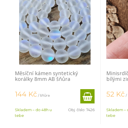
Měsíční kámen syntetický
Minisrdí
korálky 8mm AB šňůra
bílými z
144
Kč
52
Kč
/ šňůra
/
Skladem – do 48h u
Obj. číslo:
7426
Skladem – 
tebe
tebe