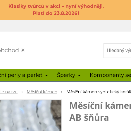
Klasiky tvůrců v akci – nyní výhodněji.
Platí do 23.8.2026!
 obchod ✴
ční perly a perleť
Šperky
Komponenty se
dle názvu
Měsíční kámen
Měsíční kámen syntetický korá
Měsíční káme
AB šňůra