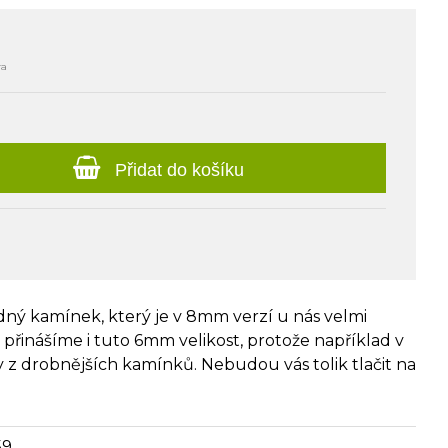
ra
Přidat do košíku
dný kamínek, který je v 8mm verzí u nás velmi
přinášíme i tuto 6mm velikost, protože například v
y z drobnějších kamínků. Nebudou vás tolik tlačit na
59