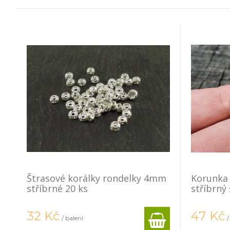
Štrasové korálky rondelky 4mm
Korunka 
stříbrné 20 ks
stříbrný 
32
Kč
47
Kč
/ balení
/