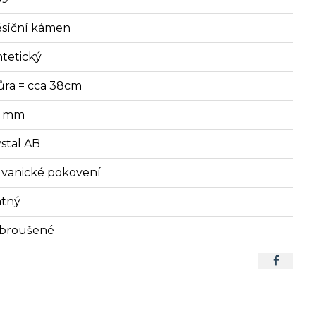
síční kámen
ntetický
ůra = cca 38cm
3 mm
ystal AB
lvanické pokovení
tný
broušené