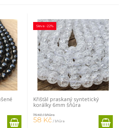
Sleva -22%
ušené
Křišťál praskaný syntetický
korálky 6mm šňůra
75 Kč
/ šňůra
58
Kč
/ šňůra