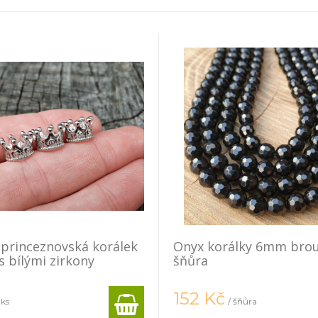
princeznovská korálek
Onyx korálky 6mm bro
s bílými zirkony
šňůra
152
Kč
 ks
/ šňůra