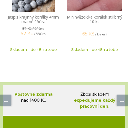
Jaspis krajinný korálky 4mm
Minihvězdička korálek stříbrný
matné šňůra
10 ks
87 Kč
/ šňůra
52
Kč
65
Kč
/ šňůra
/ balení
Skladem – do 48h u tebe
Skladem – do 48h u tebe
Poštovné zdarma
Zboží skladem
nad 1400 Kč
expedujeme každý
pracovní den.