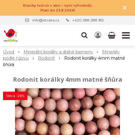
×
Klasiky tvůrců v akci – nyní výhodněji.
Platí do 23.8.2026!
info@istraka.cz
+420 288 288 185
Úvod
Minerální korálky a drahé kameny
Minerály
podle názvu
Rodonit
Rodonit korálky 4mm matné
šňůra
Rodonit korálky 4mm matné šňůra
Sleva -26%