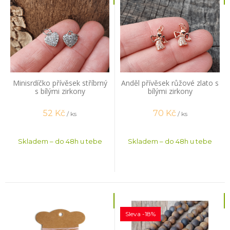
Minisrdíčko přívěsek stříbrný
Anděl přívěsek růžové zlato s
s bílými zirkony
bílými zirkony
52
Kč
70
Kč
/ ks
/ ks
Skladem – do 48h u tebe
Skladem – do 48h u tebe
Sleva -18%