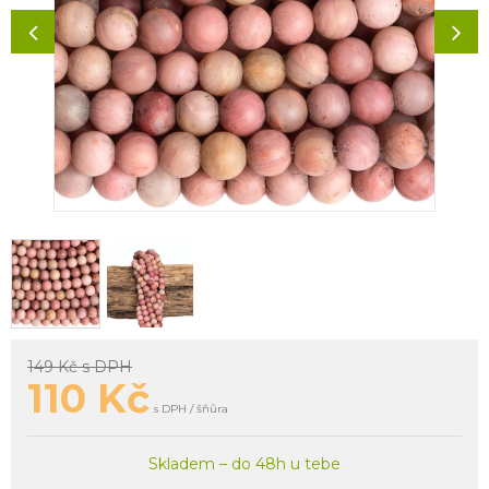
149 Kč
s DPH
110
Kč
s DPH / šňůra
Skladem – do 48h u tebe