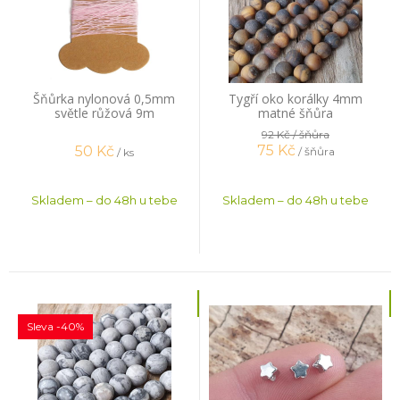
Šňůrka nylonová 0,5mm
Tygří oko korálky 4mm
světle růžová 9m
matné šňůra
92 Kč
/ šňůra
75
Kč
50
Kč
/ šňůra
/ ks
Skladem – do 48h u tebe
Skladem – do 48h u tebe
Sleva -40%