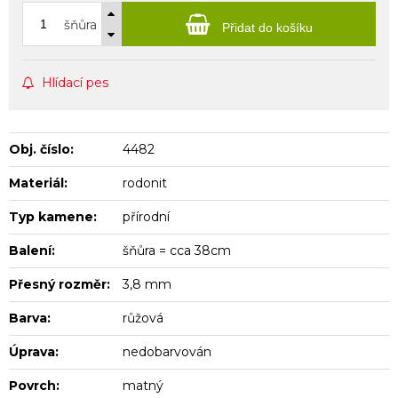
šňůra
Přidat do košíku
Hlídací pes
Obj. číslo:
4482
Materiál:
rodonit
Typ kamene:
přírodní
Balení:
šňůra = cca 38cm
Přesný rozměr:
3,8 mm
Barva:
růžová
Úprava:
nedobarvován
Povrch:
matný