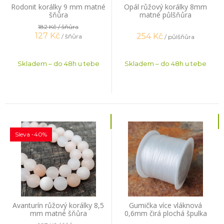
Rodonit korálky 9 mm matné
Opál růžový korálky 8mm
šňůra
matné půlšňůra
182 Kč
/ šňůra
127
Kč
254
Kč
/ šňůra
/ půlšňůra
Skladem – do 48h u tebe
Skladem – do 48h u tebe
Sleva -40%
Avanturín růžový korálky 8,5
Gumička více vláknová
mm matné šňůra
0,6mm čirá plochá špulka
44m