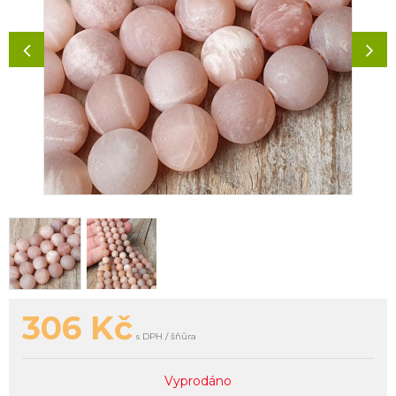
306
Kč
s DPH / šňůra
Vyprodáno