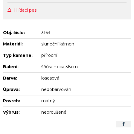
Hlídací pes
Obj. číslo:
3163
Materiál:
sluneční kámen
Typ kamene:
přírodní
Balení:
šňůra = cca 38cm
Barva:
lososová
Úprava:
nedobarvován
Povrch:
matný
Výbrus:
nebroušené