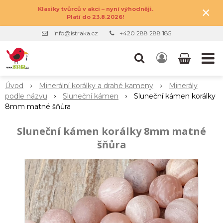
×
Klasiky tvůrců v akci – nyní výhodněji.
Platí do 23.8.2026!
info@istraka.cz
+420 288 288 185
Úvod
Minerální korálky a drahé kameny
Minerály
podle názvu
Sluneční kámen
Sluneční kámen korálky
8mm matné šňůra
Sluneční kámen korálky 8mm matné
šňůra