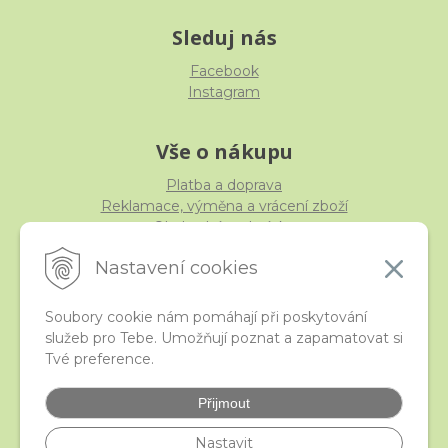
Sleduj nás
Facebook
Instagram
Vše o nákupu
Platba a doprava
Reklamace, výměna a vrácení zboží
Obchodní podmínky
Ochrana osobních údajů
Nastavení cookies
Soubory cookie nám pomáhají při poskytování
služeb pro Tebe. Umožňují poznat a zapamatovat si
iStraka
Tvé preference.
Kontakt
Velkoobchod
Přijmout
Nejčastější otázky
České puncovní značky
Nastavit