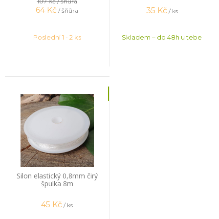
107 Kč
/ šňůra
64
Kč
35
Kč
/ šňůra
/ ks
Poslední 1 - 2 ks
Skladem – do 48h u tebe
Silon elastický 0,8mm čirý
špulka 8m
45
Kč
/ ks