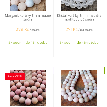
Morganit korálky 8mm matné
Křišťál korálky 8mm matné s
šňůra
modlitbou půlšňůra
378
Kč
271
Kč
/ šňůra
/ půlšňůra
Skladem – do 48h u tebe
Skladem – do 48h u tebe
Sleva -30%