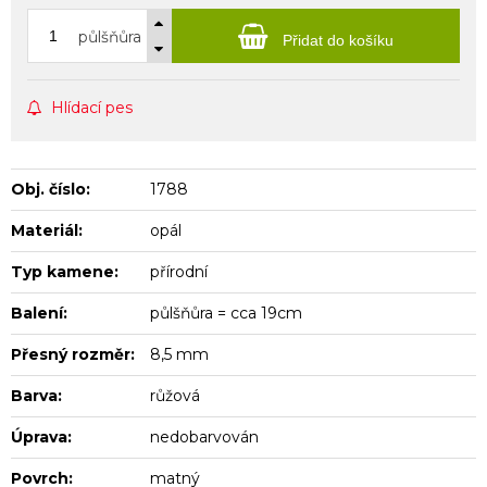
půlšňůra
Přidat do košíku
Hlídací pes
Obj. číslo:
1788
Materiál:
opál
Typ kamene:
přírodní
Balení:
půlšňůra = cca 19cm
Přesný rozměr:
8,5 mm
Barva:
růžová
Úprava:
nedobarvován
Povrch:
matný