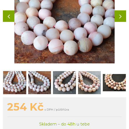
254
Kč
s DPH / půlšňůra
Skladem – do 48h u tebe