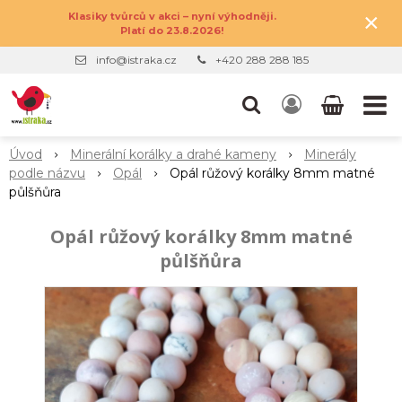
×
Klasiky tvůrců v akci – nyní výhodněji.
Platí do 23.8.2026!
info@istraka.cz
+420 288 288 185
Úvod
Minerální korálky a drahé kameny
Minerály
podle názvu
Opál
Opál růžový korálky 8mm matné
půlšňůra
Opál růžový korálky 8mm matné
půlšňůra