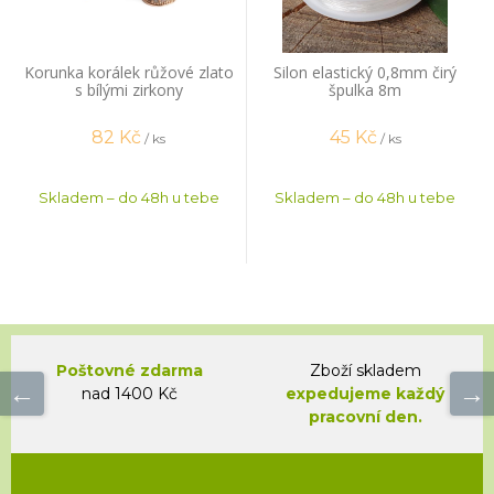
Korunka korálek růžové zlato
Silon elastický 0,8mm čirý
s bílými zirkony
špulka 8m
82
Kč
45
Kč
/ ks
/ ks
Skladem – do 48h u tebe
Skladem – do 48h u tebe
Poštovné zdarma
Zboží skladem
nad 1400 Kč
expedujeme každý
pracovní den.