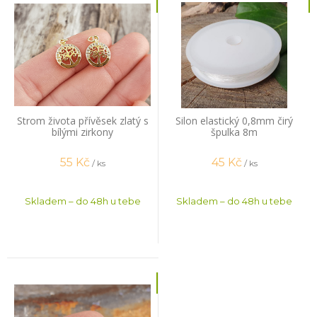
Strom života přívěsek zlatý s
Silon elastický 0,8mm čirý
bílými zirkony
špulka 8m
55
Kč
45
Kč
/ ks
/ ks
Skladem – do 48h u tebe
Skladem – do 48h u tebe