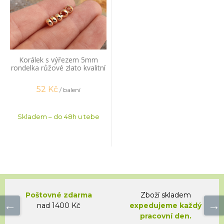
Korálek s výřezem 5mm
rondelka růžové zlato kvalitní
pokov 20 ks
52
Kč
/ balení
Skladem – do 48h u tebe
Poštovné zdarma
Zboží skladem
nad 1400 Kč
expedujeme každý
pracovní den.