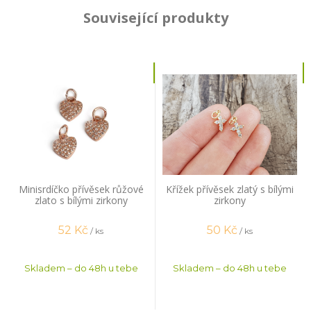
Související produkty
Minisrdíčko přívěsek růžové
Křížek přívěsek zlatý s bílými
zlato s bílými zirkony
zirkony
52
Kč
50
Kč
/ ks
/ ks
Skladem – do 48h u tebe
Skladem – do 48h u tebe