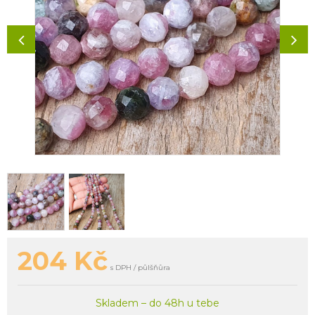
204
Kč
s DPH / půlšňůra
Skladem – do 48h u tebe