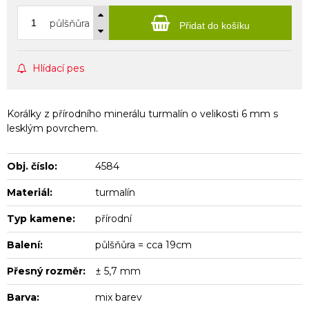
půlšňůra
Přidat do košíku
Hlídací pes
Korálky z přírodního minerálu turmalín o velikosti 6 mm s
lesklým povrchem.
Obj. číslo:
4584
Materiál:
turmalín
Typ kamene:
přírodní
Balení:
půlšňůra = cca 19cm
Přesný rozměr:
± 5,7 mm
Barva:
mix barev