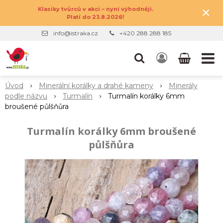
×
Klasiky tvůrců v akci – nyní výhodněji.
Platí do 23.8.2026!
info@istraka.cz
+420 288 288 185
Úvod
Minerální korálky a drahé kameny
Minerály
podle názvu
Turmalín
Turmalín korálky 6mm
broušené půlšňůra
Turmalín korálky 6mm broušené
půlšňůra