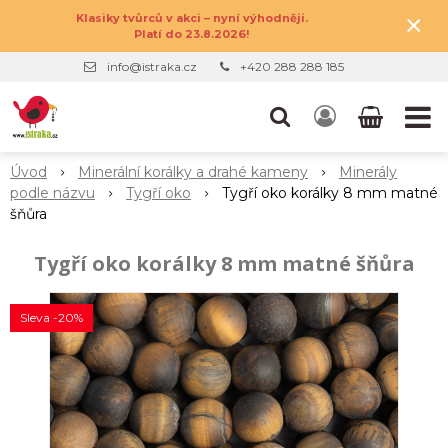
×
Klasiky tvůrců v akci – nyní výhodněji.
Platí do 23.8.2026!
info@istraka.cz
+420 288 288 185
Úvod
Minerální korálky a drahé kameny
Minerály
podle názvu
Tygří oko
Tygří oko korálky 8 mm matné
šňůra
Tygří oko korálky 8 mm matné šňůra
Sleva -20%