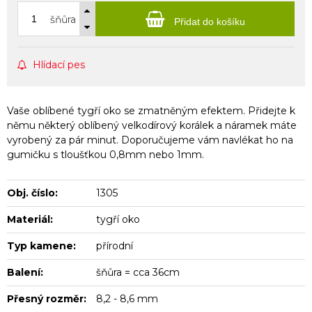
šňůra
Přidat do košíku
Hlídací pes
Vaše oblíbené tygří oko se zmatněným efektem. Přidejte k
němu některý oblíbený velkodírový korálek a náramek máte
vyrobený za pár minut. Doporučujeme vám navlékat ho na
gumičku s tloušťkou 0,8mm nebo 1mm.
Obj. číslo:
1305
Materiál:
tygří oko
Typ kamene:
přírodní
Balení:
šňůra = cca 36cm
Přesný rozměr:
8,2 - 8,6 mm