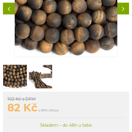
102 Kč
s DPH
82
Kč
s DPH / šňůra
Skladem – do 48h u tebe