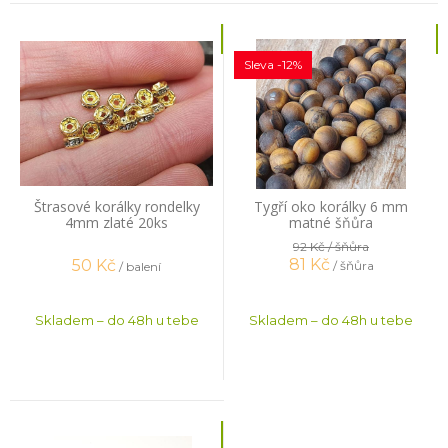
Sleva -12%
Štrasové korálky rondelky
Tygří oko korálky 6 mm
4mm zlaté 20ks
matné šňůra
92 Kč
/ šňůra
81
Kč
50
Kč
/ šňůra
/ balení
Skladem – do 48h u tebe
Skladem – do 48h u tebe