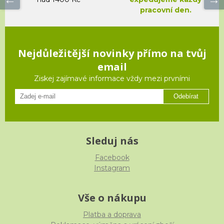
pracovní den.
Nejdůležitější novinky přímo na tvůj
email
Ziskej zajímavé informace vždy mezi prvními
Odebírat
Sleduj nás
Facebook
Instagram
Vše o nákupu
Platba a doprava