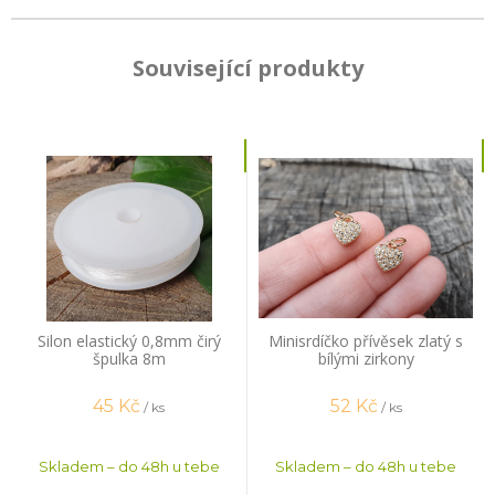
Související produkty
Silon elastický 0,8mm čirý
Minisrdíčko přívěsek zlatý s
špulka 8m
bílými zirkony
45
Kč
52
Kč
/ ks
/ ks
Skladem – do 48h u tebe
Skladem – do 48h u tebe