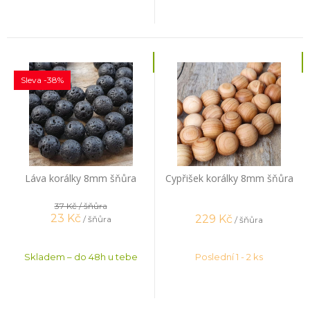
Sleva -38%
Láva korálky 8mm šňůra
Cypřišek korálky 8mm šňůra
37 Kč
/ šňůra
23
Kč
229
Kč
/ šňůra
/ šňůra
Skladem – do 48h u tebe
Poslední 1 - 2 ks