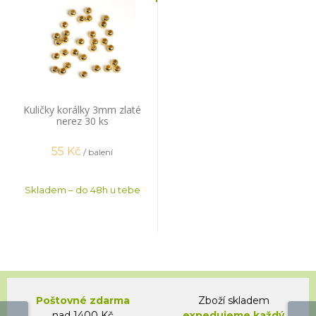
Kuličky korálky 3mm zlaté
nerez 30 ks
55
Kč
/ balení
Skladem – do 48h u tebe
Poštovné zdarma
Zboží skladem
nad 1400 Kč
expedujeme každý