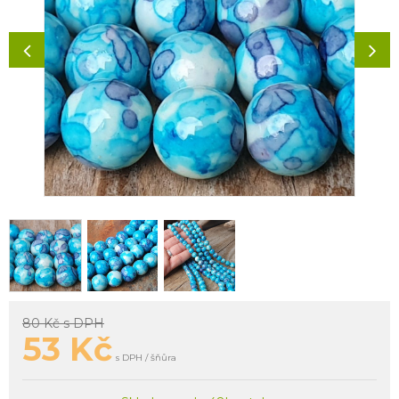
80 Kč
s DPH
53
Kč
s DPH / šňůra