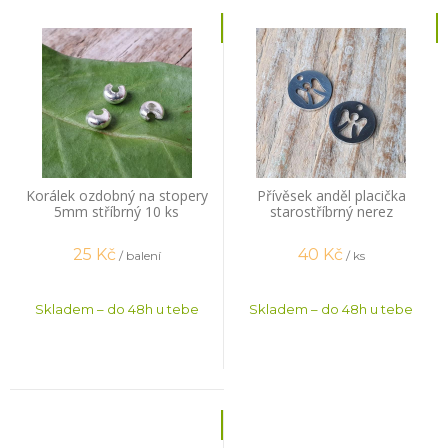
Korálek ozdobný na stopery
Přívěsek anděl placička
5mm stříbrný 10 ks
starostříbrný nerez
25
Kč
40
Kč
/ balení
/ ks
Skladem – do 48h u tebe
Skladem – do 48h u tebe