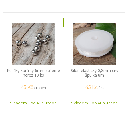
Kuličky korálky 6mm stříbrné
Silon elastický 0,8mm čirý
nerez 10 ks
špulka 8m
45
Kč
45
Kč
/ balení
/ ks
Skladem – do 48h u tebe
Skladem – do 48h u tebe