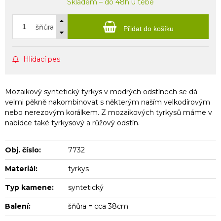
Skladem – do 48h u tebe
šňůra
Přidat do košíku
Hlídací pes
Mozaikový syntetický tyrkys v modrých odstínech se dá
velmi pěkně nakombinovat s některým naším velkodírovým
nebo nerezovým korálkem. Z mozaikových tyrkysů máme v
nabídce také tyrkysový a růžový odstín.
Obj. číslo:
7732
Materiál:
tyrkys
Typ kamene:
syntetický
Balení:
šňůra = cca 38cm