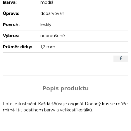
Barva:
modrá
Úprava:
dobarvován
Povrch:
lesklý
Výbrus:
nebroušené
Průměr dírky:
1,2 mm
Popis produktu
Foto je ilustrační. Každá šňůra je originál. Dodaný kus se může
mírně lišit odstínem barvy a velikostí korálků.