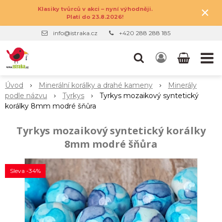
×
Klasiky tvůrců v akci – nyní výhodněji.
Platí do 23.8.2026!
info@istraka.cz
+420 288 288 185
Úvod
Minerální korálky a drahé kameny
Minerály
podle názvu
Tyrkys
Tyrkys mozaikový syntetický
korálky 8mm modré šňůra
Tyrkys mozaikový syntetický korálky
8mm modré šňůra
Sleva -34%