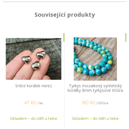
Související produkty
Srdce korálek nerez
Tyrkys mozaikový syntetický
korálky 8mm tyrkysové šňůra
47
Kč
80
Kč
/ ks
/ šňůra
Skladem – do 48h u tebe
Skladem – do 48h u tebe