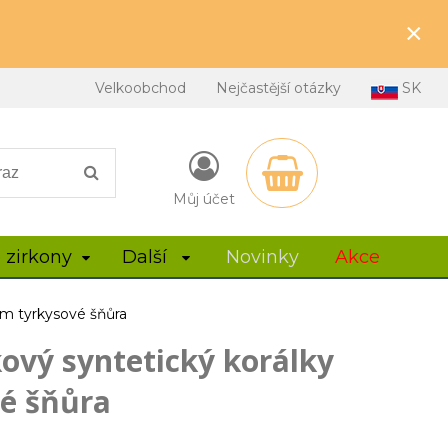
×
Velkoobchod
Nejčastější otázky
SK
Můj účet
 zirkony
Další
Novinky
Akce
mm tyrkysové šňůra
ový syntetický korálky
é šňůra