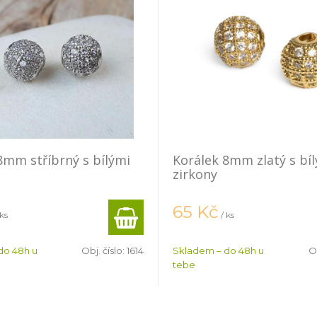
8mm stříbrný s bílými
Korálek 8mm zlatý s bí
zirkony
65
Kč
 ks
/ ks
do 48h u
Obj. číslo:
1614
Skladem – do 48h u
Ob
tebe