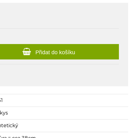
Přidat do košíku
31
rkys
ntetický