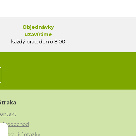
Objednávky
uzavíráme
každý prac. den o 8:00
Straka
ontakt
elkoobchod
ejčastější otázky