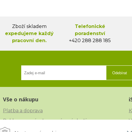
Zboží skladem
Telefonické
expedujeme každý
poradenství
pracovní den.
+420 288 288 185
Odebírat
Vše o nákupu
i
Platba a doprava
K
Reklamace, výměna a vrácení zboží
V
Obchodní podmínky
N