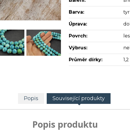
Balení:
šň
Barva:
ty
Úprava:
do
Povrch:
les
Výbrus:
ne
Průměr dírky:
1,
Popis
Související produkty
Popis produktu