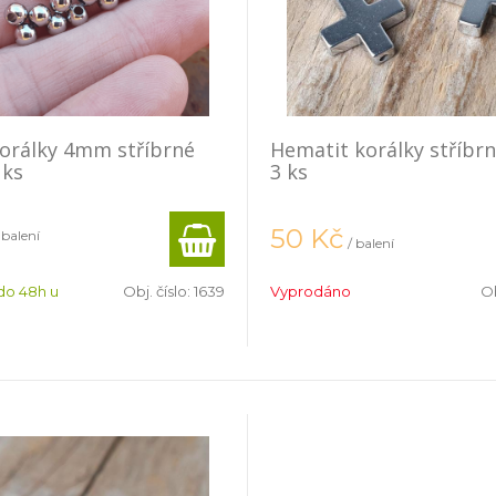
korálky 4mm stříbrné
Hematit korálky stříbrn
 ks
3 ks
50
Kč
 balení
/ balení
do 48h u
Obj. číslo:
1639
Vyprodáno
Ob