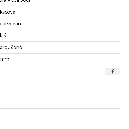
ůra = cca 38cm
rkysová
barvován
klý
broušené
2 mm