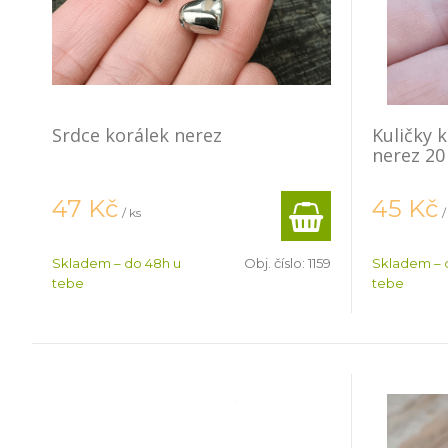
Srdce korálek nerez
Kuličky 
nerez 20
47
Kč
45
Kč
/ ks
/
Skladem – do 48h u
Obj. číslo:
1159
Skladem – 
tebe
tebe