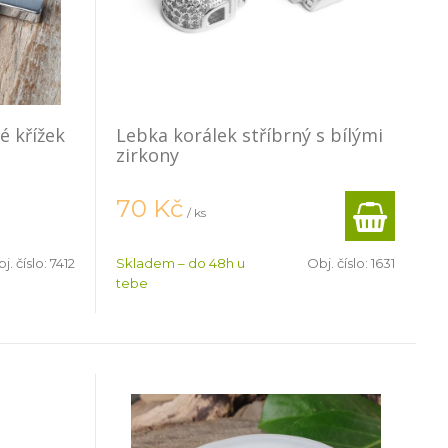
é křížek
Lebka korálek stříbrný s bílými
zirkony
70
Kč
/ ks
j. číslo:
7412
Skladem – do 48h u
Obj. číslo:
1631
tebe