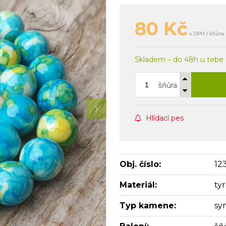
80
Kč
s DPH / šňůra
Skladem – do 48h u tebe
šňůra
Hlídací pes
Obj. číslo:
12
Materiál:
ty
Typ kamene:
sy