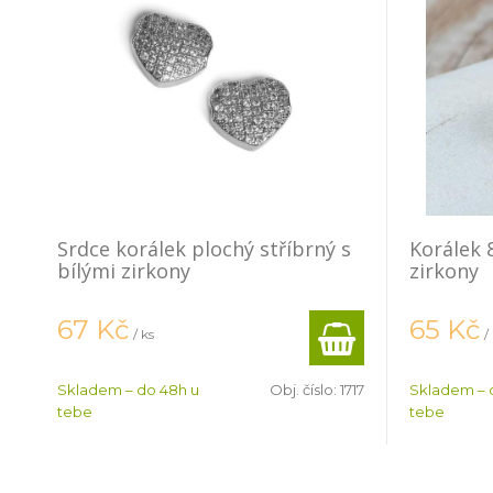
Srdce korálek plochý stříbrný s
Korálek 
bílými zirkony
zirkony
67
Kč
65
Kč
/ ks
/
Skladem – do 48h u
Obj. číslo:
1717
Skladem – 
tebe
tebe