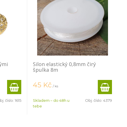
lými
Silon elastický 0,8mm čirý
špulka 8m
45
Kč
/ ks
j. číslo:
1615
Skladem – do 48h u
Obj. číslo:
4379
tebe