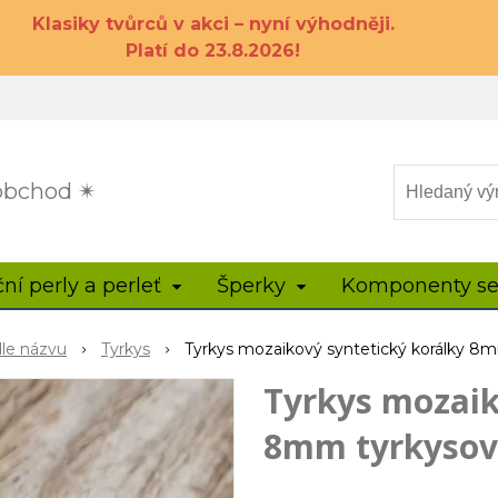
Klasiky tvůrců v akci – nyní výhodněji.
Platí do 23.8.2026!
 obchod ✴
ční perly a perleť
Šperky
Komponenty se
dle názvu
Tyrkys
Tyrkys mozaikový syntetický korálky 8
Tyrkys mozaik
8mm tyrkysov