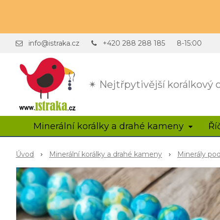
info@istraka.cz
+420 288 288 185
8-15:00
✴ Nejtřpytivější korálkový
Minerální korálky a drahé kameny
Ří
Úvod
Minerální korálky a drahé kameny
Minerály po