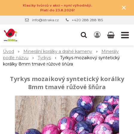
×
Klasiky tvůrců v akci – nyní výhodněji.
Platí do 23.8.2026!
info@istraka.cz
+420 288 288 185
Úvod
Minerální korálky a drahé kameny
Minerály
podle názvu
Tyrkys
Tyrkys mozaikový syntetický
korálky 8mm tmavé růžové šňůra
Tyrkys mozaikový syntetický korálky
8mm tmavé růžové šňůra