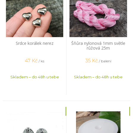
Srdce korálek nerez
Šňůra nylonová 1mm světle
růžová 25m
47
Kč
35
Kč
/ ks
/ balení
Skladem – do 48h u tebe
Skladem – do 48h u tebe