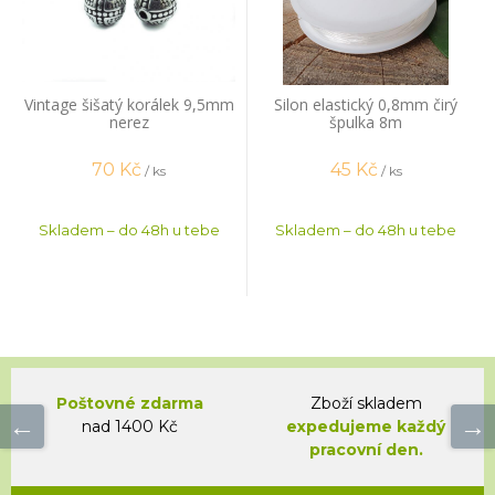
Vintage šišatý korálek 9,5mm
Silon elastický 0,8mm čirý
nerez
špulka 8m
70
Kč
45
Kč
/ ks
/ ks
Skladem – do 48h u tebe
Skladem – do 48h u tebe
Poštovné zdarma
Zboží skladem
nad 1400 Kč
expedujeme každý
pracovní den.