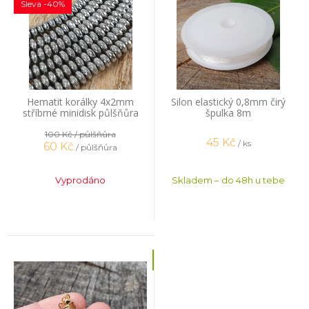
Sleva -40%
Hematit korálky 4x2mm
Silon elastický 0,8mm čirý
stříbrné minidisk půlšňůra
špulka 8m
100 Kč
/ půlšňůra
45
Kč
/ ks
60
Kč
/ půlšňůra
Vyprodáno
Skladem – do 48h u tebe