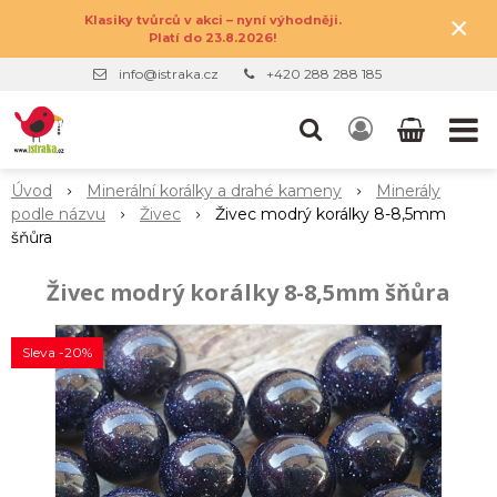
×
Klasiky tvůrců v akci – nyní výhodněji.
Platí do 23.8.2026!
info@istraka.cz
+420 288 288 185
Úvod
Minerální korálky a drahé kameny
Minerály
podle názvu
Živec
Živec modrý korálky 8-8,5mm
šňůra
Živec modrý korálky 8-8,5mm šňůra
Sleva -20%