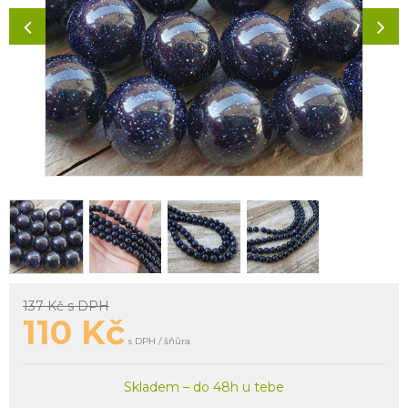
137 Kč
s DPH
110
Kč
s DPH / šňůra
Skladem – do 48h u tebe