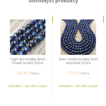
Související produkty
Tygří oko korálky 8mm
Živec modrý korálky 3mm
tmavě modré šňůra
broušené šňůra
254
Kč
122
Kč
/ šňůra
/ šňůra
Skladem – do 48h u tebe
Skladem – do 48h u tebe