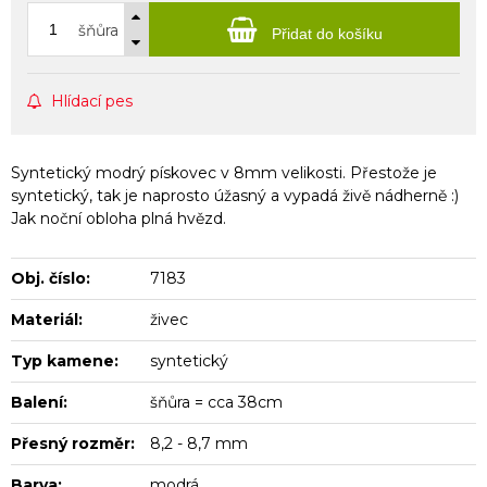
šňůra
Přidat do košíku
Hlídací pes
Syntetický modrý pískovec v 8mm velikosti. Přestože je
syntetický, tak je naprosto úžasný a vypadá živě nádherně :)
Jak noční obloha plná hvězd.
Obj. číslo:
7183
Materiál:
živec
Typ kamene:
syntetický
Balení:
šňůra = cca 38cm
Přesný rozměr:
8,2 - 8,7 mm
Barva:
modrá