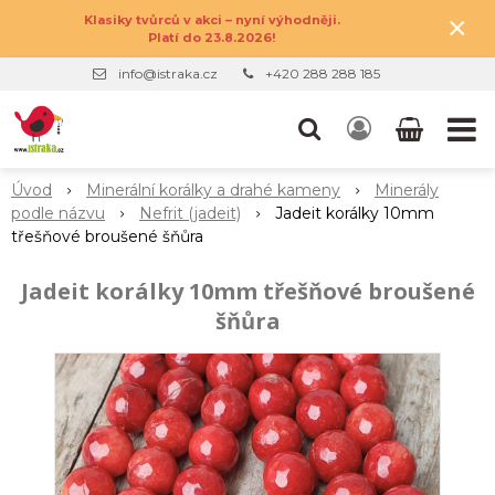
×
Klasiky tvůrců v akci – nyní výhodněji.
Platí do 23.8.2026!
info@istraka.cz
+420 288 288 185
Úvod
Minerální korálky a drahé kameny
Minerály
podle názvu
Nefrit (jadeit)
Jadeit korálky 10mm
třešňové broušené šňůra
Jadeit korálky 10mm třešňové broušené
šňůra