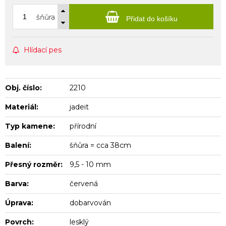
šňůra
Přidat do košíku
Hlídací pes
Obj. číslo:
2210
Materiál:
jadeit
Typ kamene:
přírodní
Balení:
šňůra = cca 38cm
Přesný rozměr:
9,5 - 10 mm
Barva:
červená
Úprava:
dobarvován
Povrch:
lesklý