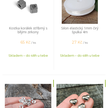
Kostka korálek stříbrný s
Silon elastický 1mm čirý
bílými zirkony
špulka 4m
65
Kč
27
Kč
/ ks
/ ks
Skladem – do 48h u tebe
Skladem – do 48h u tebe