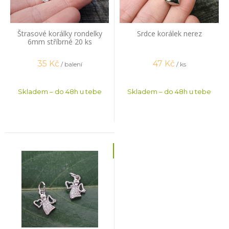
Štrasové korálky rondelky
Srdce korálek nerez
6mm stříbrné 20 ks
35
Kč
47
Kč
/ balení
/ ks
Skladem – do 48h u tebe
Skladem – do 48h u tebe